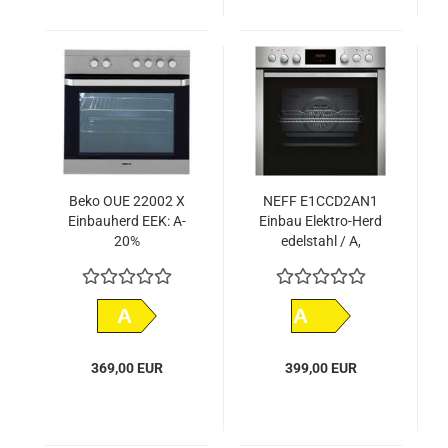
Beko OUE 22002 X
NEFF E1CCD2AN1
Einbauherd EEK: A-
Einbau Elektro-Herd
20%
edelstahl / A,
ECB1622i
A
A
369,00 EUR
399,00 EUR