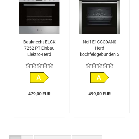
Bauknecht ELCK
Neff E1CCC0AN0
7252 PT Einbau
Herd
Elektro-Herd
kochfeldgebunden 5
edelstahl/cleansteel /
Heizarten Edelstahl
A
ECB1602
A
A
479,00 EUR
499,00 EUR