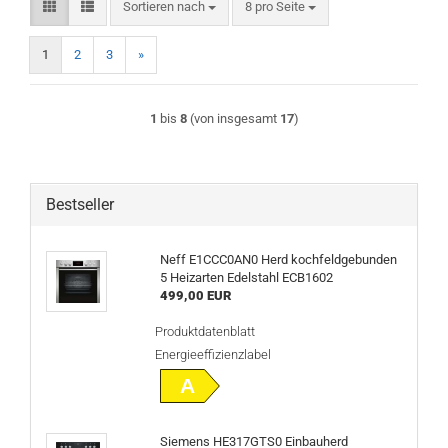
Sortieren nach
pro Seite
Sortieren nach
8 pro Seite
1
2
3
»
1
bis
8
(von insgesamt
17
)
Bestseller
Neff E1CCC0AN0 Herd kochfeldgebunden
5 Heizarten Edelstahl ECB1602
499,00 EUR
Produktdatenblatt
Energieeffizienzlabel
A
Siemens HE317GTS0 Einbauherd