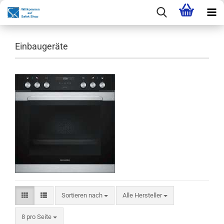
Einbaugeräte
Sortieren nach
Sortieren nach
Alle Hersteller
pro Seite
8 pro Seite