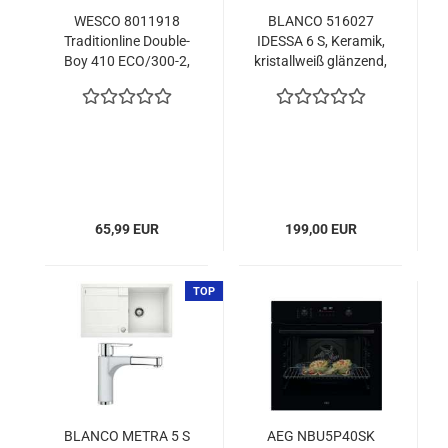
WESCO 8011918
BLANCO 516027
Traditionline Double-
IDESSA 6 S, Keramik,
Boy 410 ECO/300-2,
kristallweiß glänzend,
schwarz
ohne Abl., Becken
links
65,99 EUR
199,00 EUR
TOP
BLANCO METRA 5 S
AEG NBU5P40SK