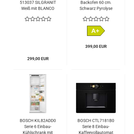
513037 SILGRANIT
Backofen 60 cm.
Weiß mit BLANCO
Schwarz Pyrolyse
512970 PYLOS-S
Küchenarmatur
Silgranit Weiß Chrom
A+
Hochdruck
399,00 EUR
299,00 EUR
BOSCH KIL82ADD0
BOSCH CTL7181B0
Serie 6 Einbau-
Serie 8 Einbau-
Kühlschrank mit
Kaffeevollautomat