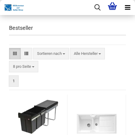
Bestseller
Sortieren nach
Sortieren nach
Alle Hersteller
pro Seite
8 pro Seite
1