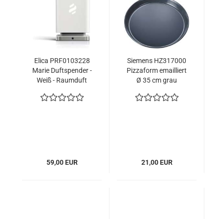
Elica PRF0103228
Siemens HZ317000
Marie Duftspender -
Pizzaform emailliert
Weiß - Raumduft
Ø 35 cm grau
oder Haus
59,00 EUR
21,00 EUR