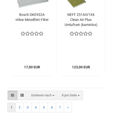
Bosch DKE932A
NEFF Z51AIV1X6
vhbw Metallfett-Filter
Clean Air Plus
Umluftset (kaminlos)
17,00 EUR
123,00 EUR
Sortieren nach
pro Seite
Sortieren nach
8 pro Seite
1
2
3
4
5
6
7
»