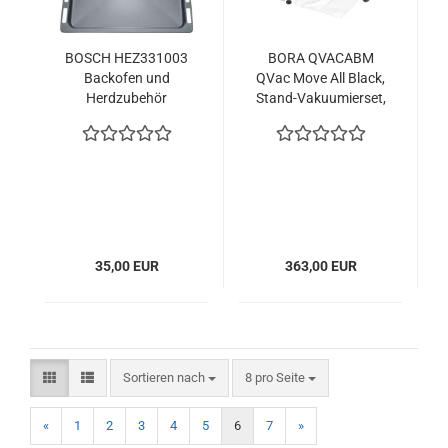
BOSCH HEZ331003
BORA QVACABM
Backofen und
QVac Move All Black,
Herdzubehör
Stand-Vakuumierset,
35,00 EUR
363,00 EUR
Sortieren nach
pro Seite
Sortieren nach
8 pro Seite
«
1
2
3
4
5
6
7
»