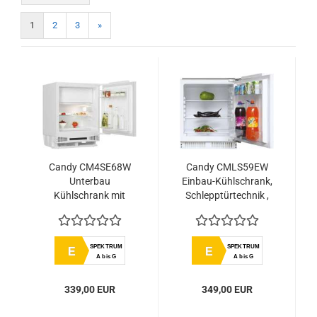
1
2
3
»
Candy CM4SE68W
Candy CMLS59EW
Unterbau
Einbau-Kühlschrank,
Kühlschrank mit
Schlepptürtechnik ,
Gefrierfach; Nische
Eintürig, Nische 88
82 cm;
cm. 35 Liter
Festtürtechnik,
SPEKTRUM
SPEKTRUM
E
E
eintürig
A bis G
A bis G
339,00 EUR
349,00 EUR