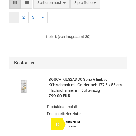
Sortieren nach
pro Seite
Sortieren nach
8 pro Seite
1
2
3
»
1
bis
8
(von insgesamt
20
)
Bestseller
BOSCH KIL82ADD0 Serie 6 Einbau-
Kühlschrank mit Gefrierfach 177.5 x 56 cm
Flachscharnier mit Softeinzug
799,00 EUR
Produktdatenblatt
Energieeffizienzlabel
SPEKTRUM
D
A bis G