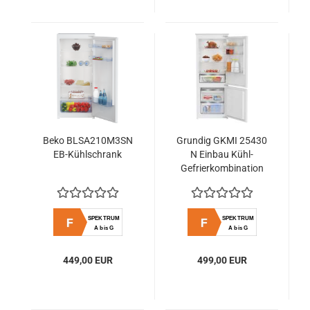
Beko BLSA210M3SN
Grundig GKMI 25430
EB-Kühlschrank
N Einbau Kühl-
Gefrierkombination
145 cm, EEK F
SPEKTRUM
SPEKTRUM
F
F
A bis G
A bis G
449,00 EUR
499,00 EUR