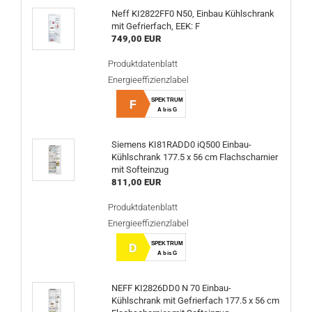
Neff KI2822FF0 N50, Einbau Kühlschrank
mit Gefrierfach, EEK: F
749,00 EUR
Produktdatenblatt
Energieeffizienzlabel
SPEKTRUM
F
A bis G
Siemens KI81RADD0 iQ500 Einbau-
Kühlschrank 177.5 x 56 cm Flachscharnier
mit Softeinzug
811,00 EUR
Produktdatenblatt
Energieeffizienzlabel
SPEKTRUM
D
A bis G
NEFF KI2826DD0 N 70 Einbau-
Kühlschrank mit Gefrierfach 177.5 x 56 cm