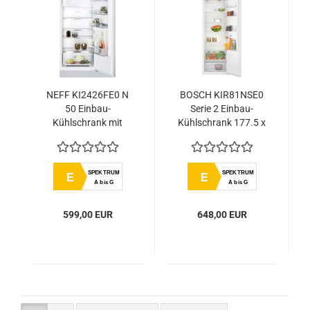
NEFF KI2426FE0 N
BOSCH KIR81NSE0
50 Einbau-
Serie 2 Einbau-
Kühlschrank mit
Kühlschrank 177.5 x
Gefrierfach 122.5 x
56 cm
56 cm Flachscharnier
Schleppscharnier
SPEKTRUM
SPEKTRUM
E
E
A bis G
A bis G
599,00 EUR
648,00 EUR