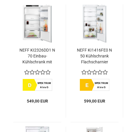
NEFF KI2326DD1 N
NEFF KI1416FE0 N
70 Einbau-
50 Kühlschrank
Kühlschrank mit
Flachscharnier
Gefrierfach 102.5 x
56 cm Flachscharnier
mit Softeinzug
SPEKTRUM
SPEKTRUM
D
E
A bis G
A bis G
549,00 EUR
599,00 EUR