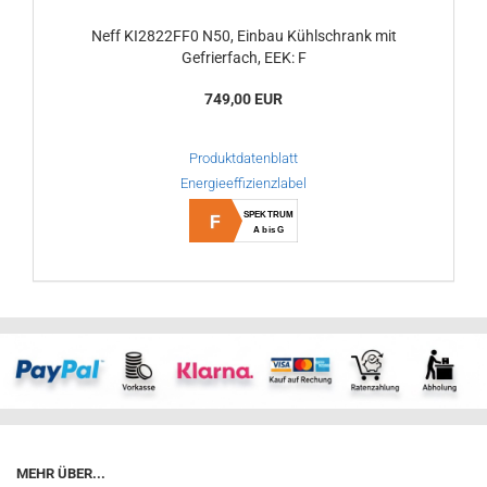
Neff KI2822FF0 N50, Einbau Kühlschrank mit
Gefrierfach, EEK: F
749,00 EUR
Produktdatenblatt
Energieeffizienzlabel
SPEKTRUM
F
A bis G
MEHR ÜBER...