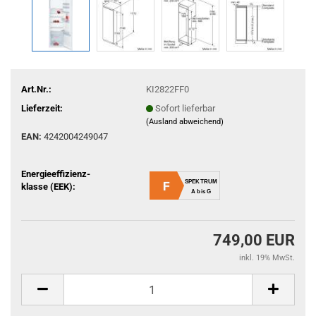
Art.Nr.:
KI2822FF0
Lieferzeit:
Sofort lieferbar
(Ausland abweichend)
EAN:
4242004249047
Energieeffizienz-
SPEKTRUM
F
klasse (EEK):
A bis G
749,00 EUR
inkl. 19% MwSt.