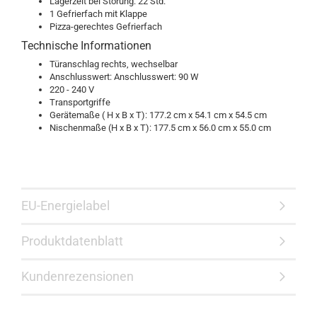
Lagerzeit bei Störung: 22 Std.
1 Gefrierfach mit Klappe
Pizza-gerechtes Gefrierfach
Technische Informationen
Türanschlag rechts, wechselbar
Anschlusswert: Anschlusswert: 90 W
220 - 240 V
Transportgriffe
Gerätemaße ( H x B x T): 177.2 cm x 54.1 cm x 54.5 cm
Nischenmaße (H x B x T): 177.5 cm x 56.0 cm x 55.0 cm
EU-Energielabel
Produktdatenblatt
Kundenrezensionen