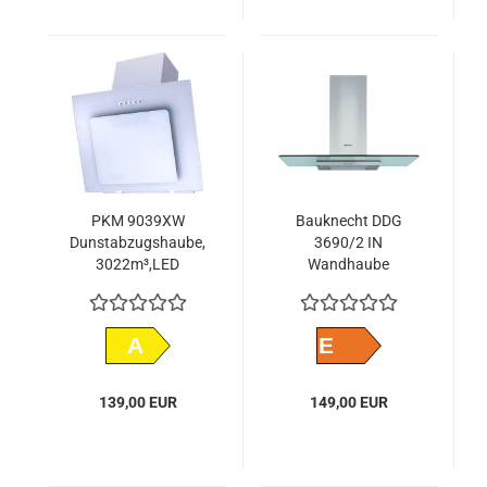
PKM 9039XW
Bauknecht DDG
Dunstabzugshaube,
3690/2 IN
3022m³,LED
Wandhaube
Kopffreihaube weiß
60 cm
A
E
139,00 EUR
149,00 EUR