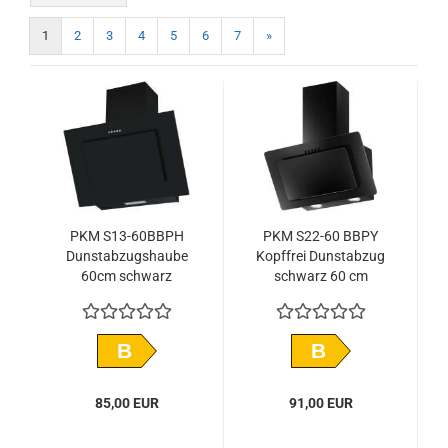
1
2
3
4
5
6
7
»
PKM S13-60BBPH
PKM S22-60 BBPY
Dunstabzugshaube
Kopffrei Dunstabzug
60cm schwarz
schwarz 60 cm
Wandhaube kopffrei
Abluft Umluft
B
B
85,00 EUR
91,00 EUR