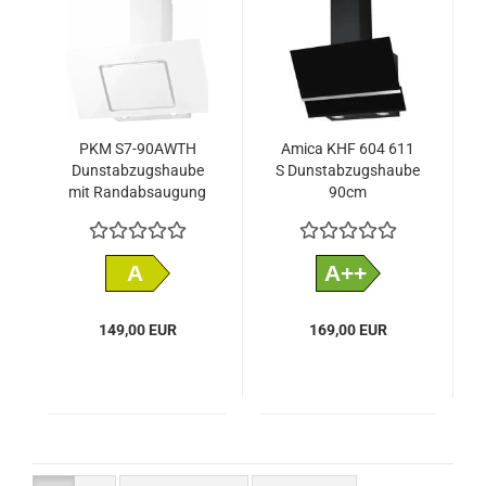
PKM S7-90AWTH
Amica KHF 604 611
Dunstabzugshaube
S Dunstabzugshaube
mit Randabsaugung
90cm
Kopffreihaube weiß
90 cm
A
A++
149,00 EUR
169,00 EUR