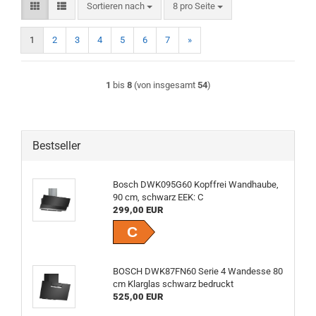
Sortieren nach
pro Seite
Sortieren nach
8 pro Seite
1
2
3
4
5
6
7
»
1
bis
8
(von insgesamt
54
)
Bestseller
Bosch DWK095G60 Kopf­frei Wandhaube,
90 cm, schwarz EEK: C
299,00 EUR
C
BOSCH DWK87FN60 Serie 4 Wandesse 80
cm Klarglas schwarz bedruckt
525,00 EUR