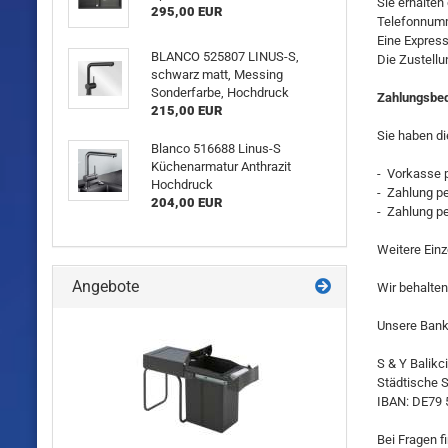
Sie erhalten
295,00 EUR
Telefonnum
Eine Expres
BLANCO 525807 LINUS-S,
Die Zustellu
schwarz matt, Messing
Sonderfarbe, Hochdruck
Zahlungsbe
215,00 EUR
Sie haben d
Blanco 516688 Linus-S
Küchenarmatur Anthrazit
- Vorkasse 
Hochdruck
- Zahlung p
204,00 EUR
- Zahlung pe
Weitere Einz
Angebote
Wir behalten
Unsere Bank
S & Y Balik
Städtische 
IBAN: DE79 
Bei Fragen 