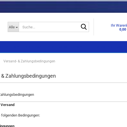
Suche...
Ihr Waren
Alle
0,00
KNEN
SPÜLEN & ARMATUREN
GESCHIRRSPÜLER
DUNSTABZUGSHA
»
Versand- & Zahlungsbedingungen
Einbaugeräte
Einbaugeräte
- & Zahlungsbedingungen
Standgeräte
Standgeräte
Side by Side
Zahlungsbedingungen
 Versand
e folgenden Bedingungen:
ingungen