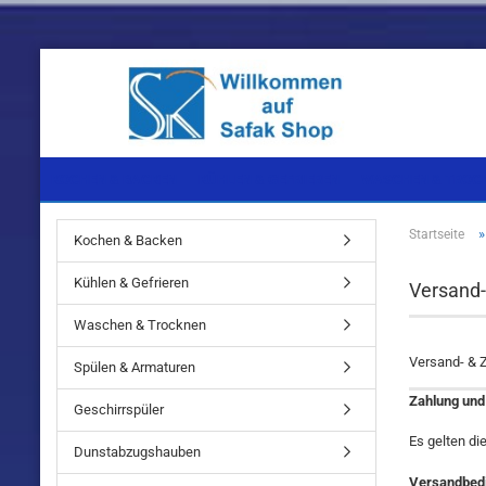
KOCHEN & BACKEN
KÜHLEN & GEFRIEREN
WASCHEN & TROC
Startseite
Kochen & Backen
Einbaugeräte
Einbaugeräte
Einbaugeräte
Kühlen & Gefrieren
Versand
Standgeräte
Standgeräte
Standgeräte
Waschen & Trocknen
Versand- & 
Spülen & Armaturen
Zahlung und
Geschirrspüler
Einbaugeräte
Es gelten di
Dunstabzugshauben
Standgeräte
Versandbed