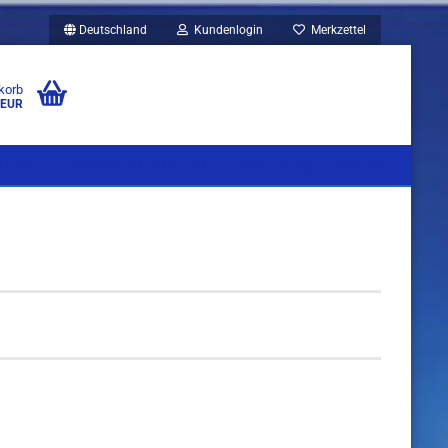
Deutschland
Kundenlogin
Merkzettel
korb
 EUR
UBEN
KAFFEEVOLLAUTOMATEN
ACCESSOIRES
WEITERE