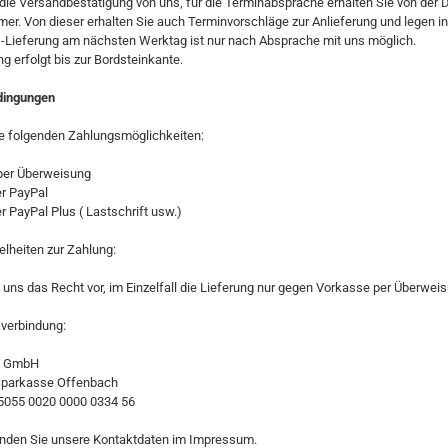
 die Versandbestätigung von uns, für die Terminabsprache erhalten Sie von der
mer
. Von dieser erhalten Sie auch Terminvorschläge zur Anlieferung
und legen i
s-Lieferung am nächsten Werktag ist nur nach Absprache mit uns möglich.
ng erfolgt bis zur Bordsteinkante.
dingungen
ie folgenden Zahlungsmöglichkeiten:
per Überweisung
er PayPal
r PayPal Plus ( Lastschrift usw.)
elheiten zur Zahlung:
 uns das Recht vor, im Einzelfall die Lieferung nur gegen Vorkasse per Überwei
verbindung:
ci GmbH
Sparkasse Offenbach
5055 0020 0000 0334 56
finden Sie unsere Kontaktdaten im Impressum.