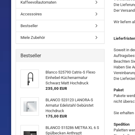
Kaffeevollautomaten
Die Lieferun
Der Versand
Accessoires
Wir liefern 
Bestseller
Miele Zubehör
Lieferfriste
Soweit in de
Bestseller
Auftragsbes
Beachten Sie
Haben Sie Ar
Blanco 525793 Catris-S Flexo
Vereinbarung
Einhebel-Küchenarmatur
Die Lieferze
Schwarz Matt Hochdruck
235,00 EUR
Paket
Pakete werd
BLANCO 523123 LANORA-S
nicht übersc
Armatur Edelstahl Gebürstet
Hochdruck
Sie erhalten
175,00 EUR
Spedition
BLANCO 515286 METRA XL 6 S
Paletten we
Spülbecken Anthrazit