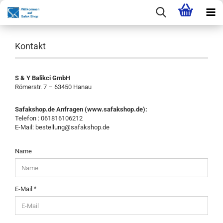
Kontakt
S & Y Balikci GmbH
Römerstr. 7 – 63450 Hanau
Safakshop.de Anfragen (www.safakshop.de):
Telefon : 061816106212
E-Mail: bestellung@safakshop.de
KONTAKT
Name
E-Mail