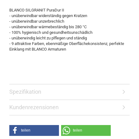
BLANCO SILGRANIT PuraDur II
- unüberwindbar widerständig gegen Kratzen
- unüberwindbar unzerbrechlich
- unüberwindbar wärmebeständig bis 280 °C
- 100% hygienisch und gesundheitsunschädlich
- unüberwindig leicht zu plflegen und ständig
- 9 attraktive Farben, ebenmäßige Oberflächekonsistenz, perfekte
Einklang mit BLANCO Armaturen
Spezifikation
Kundenrezensionen
teilen
teilen