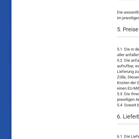
Die wesentli
im jeweilige
5. Preis
5.1 Die in d
aller anfall
5.2 Die anfa
aufrufbar, w
Lieferung zu
Zölle, Steue
Kosten der G
einen EU-Mit
5.3 Die Ihne
jeweiligen 
5.4 Soweit b
6. Liefe
6.1 Die Lie