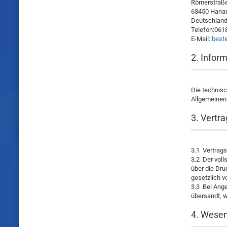
Römerstraß
63450 Hana
Deutschlan
Telefon:061
E-Mail:
best
2. Info
Die technisc
Allgemeinen 
3. Vertr
3.1 Vertrags
3.2 Der voll
über die Dru
gesetzlich 
3.3 Bei Ang
übersandt, w
4. Wesen