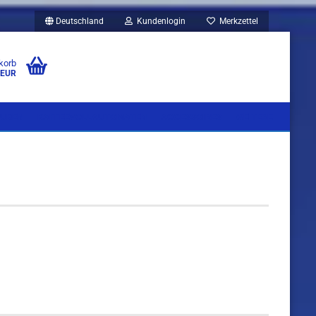
Deutschland
Kundenlogin
Merkzettel
korb
 EUR
UBEN
KAFFEEVOLLAUTOMATEN
ACCESSOIRES
WEITERE