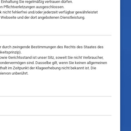
inhaltung Sie regelmäßig vertrauen dürfen.
gen Pflichtverletzungen ausgeschlossen.
icht fehlerfrei und/oder jederzeit verfügbar gewährleistet
 Webseite und der dort angebotenen Dienstleistung.
h der durch zwingende Bestimmungen des Rechts des Staates des
eitsprinzip).
ie Gerichtsstand ist unser Sitz, soweit Sie nicht Verbraucher,
Sondervermögen sind. Dasselbe gilt, wenn Sie keinen allgemeinen
alt im Zeitpunkt der Klageerhebung nicht bekannt ist. Die
iervon unberührt.