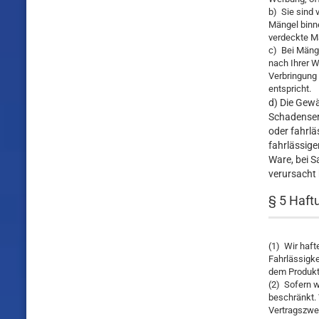
b) Sie sind 
Mängel binne
verdeckte M
c) Bei Mänge
nach Ihrer W
Verbringung
entspricht.
d) Die Gewä
Schadensers
oder fahrlä
fahrlässige
Ware, bei 
verursacht
§ 5 Haft
(1) Wir haft
Fahrlässigke
dem Produkth
(2) Sofern w
beschränkt. 
Vertragszwec