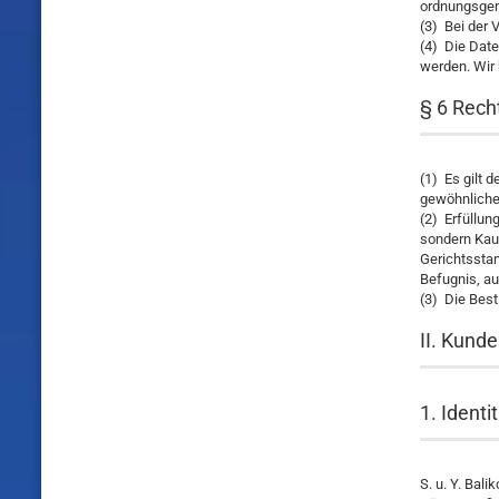
ordnungsgem
(3) Bei der 
(4) Die Date
werden. Wir 
§ 6 Rech
(1) Es gilt 
gewöhnlichen
(2) Erfüllun
sondern Kauf
Gerichtsstan
Befugnis, au
(3) Die Bes
II. Kund
1. Identi
S. u. Y. Bal