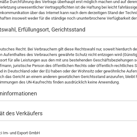
äße Durchführung des Vertrags überhaupt erst möglich machen und auf deren E
Verletzung unwesentlicher Vertragspflichten ist die Haftung bei leicht fahrlässi
nkommunikation über das Internet kann nach dem derzeitigen Stand der Technik n
haften insoweit weder für die ständige noch ununterbrochene Verfügbarkeit der
tswahl, Erfüllungsort, Gerichtsstand
deutsches Recht. Bei Verbrauchern gilt diese Rechtswahl nur, soweit hierdurc
 Aufenthaltes des Verbrauchers gewährte Schutz nicht entzogen wird (Günstigk
gsort für alle Leistungen aus den mit uns bestehenden Geschäftsbeziehungen sow
mann, juristische Person des öffentlichen Rechts oder öffentlich-rechtliches 
d in Deutschland oder der EU haben oder der Wohnsitz oder gewöhnliche Aufenth
ch das Gericht an einem anderen gesetzlichen Gerichtsstand anzurufen, bleibt h
timmungen des UN-Kaufrechts finden ausdrücklich keine Anwendung.
eninformationen
tät des Verkäufers
ikci Im- und Export GmbH