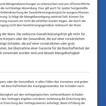
äts- und Mengenabweichungen zu untersuchen und uns offensichtliche
ie rechtzeitige Absendung. Dies gilt auch für später festgestellte
die Geltendmachung der Gewährleistungsansprüche ausgeschlossen.
erung. Schlägt die Mangelbeseitigung zweimal fehl, können Sie
rung müssen wir nicht die erhöhten Kosten tragen, die durch die
Verbringung nicht dem bestimmungsgemäßen Gebrauch der Ware
der Ware. Die verkürzte Gewährleistungsfrist gilt nicht für
Körpers oder der Gesundheit, die auf einer vorsätzlichen
nstige Schäden, die auf einer vorsätzlichen oder grob
uhen, bei Übernahme einer Garantie für die Beschaffenheit der
rk verwendet worden sind und dessen Mangelhaftigkeit
ers oder der Gesundheit, in allen Fällen des Vorsatzes und grober
für die Beschaffenheit des Kaufgegenstandes, bei Schäden nach
hrlässigkeit auf den vertragstypischen, vorhersehbaren Schaden
ur des Vertrages ergeben und deren Verletzung die Erreichung des
ur Erreichung des Vertragszwecks auferlegt, deren Erfüllung die