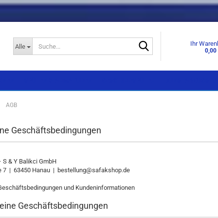
Suche...
Ihr Waren
Alle
0,00
KNEN
SPÜLEN & ARMATUREN
GESCHIRRSPÜLER
DUNSTABZUGSHA
»
AGB
Einbaugeräte
Einbaugeräte
ine Geschäftsbedingungen
Standgeräte
Standgeräte
Side by Side
 S & Y Balikci GmbH
 7 | 63450 Hanau | bestellung@safakshop.de
Geschäftsbedingungen und Kundeninformationen
meine Geschäftsbedingungen