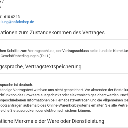
e 7
u
d
81-610 62 13
ellung@safakshop.de
rmationen zum Zustandekommen des Vertrages
hen Schritte zum Vertragsschluss, der Vertragsschluss selbst und die Korrekt
Geschäftsbedingungen (Teil I.).
agssprache, Vertragstextspeicherung
sprache ist deutsch.
ständige Vertragstext wird von uns nicht gespeichert. Vor Absenden der Beste
ckfunktion des Browsers ausgedruckt oder elektronisch gesichert werden. Nach
vorgeschriebenen Informationen bei Fernabsatzverträgen und die Allgemeinen G
ebotsanfragen außerhalb des Online-Warenkorbsystems erhalten Sie alle Vertra
elche Sie ausdrucken oder elektronisch sichern können.
tliche Merkmale der Ware oder Dienstleistung