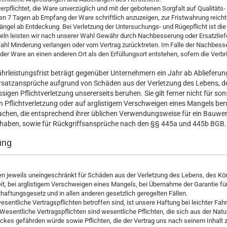
verpflichtet, die Ware unverzüglich und mit der gebotenen Sorgfalt auf Qualit
n 7 Tagen ab Empfang der Ware schriftlich anzuzeigen, zur Fristwahrung reicht d
ängel ab Entdeckung. Bei Verletzung der Untersuchungs- und Rügepflicht ist 
ln leisten wir nach unserer Wahl Gewähr durch Nachbesserung oder Ersatzlief
ahl Minderung verlangen oder vom Vertrag zurücktreten. Im Falle der Nachbesse
 der Ware an einen anderen Ort als den Erfüllungsort entstehen, sofern die 
hrleistungsfrist beträgt gegenüber Unternehmern ein Jahr ab Ablieferung 
atzansprüche aufgrund von Schäden aus der Verletzung des Lebens, des 
ssigen Pflichtverletzung unsererseits beruhen. Sie gilt ferner nicht für so
n Pflichtverletzung oder auf arglistigem Verschweigen eines Mangels ber
Sachen, die entsprechend ihrer üblichen Verwendungsweise für ein Bauwe
 haben, sowie für Rückgriffsansprüche nach den §§ 445a und 445b BGB.
ung
en jeweils uneingeschränkt für Schäden aus der Verletzung des Lebens, des Körp
it, bei arglistigem Verschweigen eines Mangels, bei Übernahme der Garantie 
aftungsgesetz und in allen anderen gesetzlich geregelten Fällen.
esentliche Vertragspflichten betroffen sind, ist unsere Haftung bei leichter Fa
Wesentliche Vertragspflichten sind wesentliche Pflichten, die sich aus der Nat
kes gefährden würde sowie Pflichten, die der Vertrag uns nach seinem Inhalt z