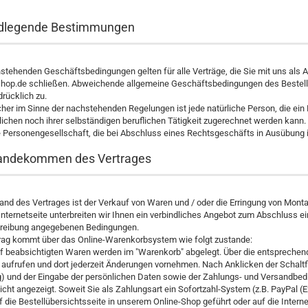
ndlegende Bestimmungen
stehenden Geschäftsbedingungen gelten für alle Verträge, die Sie mit uns als An
op.de schließen. Abweichende allgemeine Geschäftsbedingungen des Bestellers
rücklich zu.
her im Sinne der nachstehenden Regelungen ist jede natürliche Person, die e
lichen noch ihrer selbständigen beruflichen Tätigkeit zugerechnet werden kann. 
 Personengesellschaft, die bei Abschluss eines Rechtsgeschäfts in Ausübung ih
tandekommen des Vertrages
nd des Vertrages ist der Verkauf von Waren und / oder die Erringung von Monta
Internetseite unterbreiten wir Ihnen ein verbindliches Angebot zum Abschluss 
hreibung angegebenen Bedingungen.
trag kommt über das Online-Warenkorbsystem wie folgt zustande:
 beabsichtigten Waren werden im "Warenkorb" abgelegt. Über die entsprechende
aufrufen und dort jederzeit Änderungen vornehmen. Nach Anklicken der Schaltfl
) und der Eingabe der persönlichen Daten sowie der Zahlungs- und Versandbed
icht angezeigt. Soweit Sie als Zahlungsart ein Sofortzahl-System (z.B. PayPal 
 die Bestellübersichtsseite in unserem Online-Shop geführt oder auf die Interne