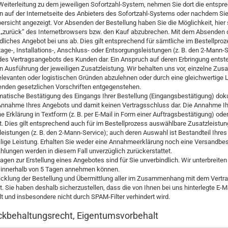
 Weiterleitung zu dem jeweiligen Sofortzahl-System, nehmen Sie dort die entsp
 auf der Internetseite des Anbieters des Sofortzahl-Systems oder nachdem Sie 
bersicht angezeigt. Vor Absenden der Bestellung haben Sie die Möglichkeit, hi
 „zurück“ des Internetbrowsers bzw. den Kauf abzubrechen. Mit dem Absenden de
dliches Angebot bei uns ab. Dies gilt entsprechend für sämtliche im Bestellpr
tage-, Installations-, Anschluss- oder Entsorgungsleistungen (z. B. den 2-Mann-S
des Vertragsangebots des Kunden dar. Ein Anspruch auf deren Erbringung entste
n Ausführung der jeweiligen Zusatzleistung. Wir behalten uns vor, einzelne Zus
elevanten oder logistischen Gründen abzulehnen oder durch eine gleichwertige L
enden gesetzlichen Vorschriften entgegenstehen.
matische Bestätigung des Eingangs Ihrer Bestellung (Eingangsbestätigung) dokume
Annahme Ihres Angebots und damit keinen Vertragsschluss dar. Die Annahme Ih
e Erklärung in Textform (z. B. per E-Mail in Form einer Auftragsbestätigung) od
itt. Dies gilt entsprechend auch für im Bestellprozess auswählbare Zusatzleistu
sleistungen (z. B. den 2-Mann-Service); auch deren Auswahl ist Bestandteil Ih
ilige Leistung. Erhalten Sie weder eine Annahmeerklärung noch eine Versandbest
hlungen werden in diesem Fall unverzüglich zurückerstattet.
ragen zur Erstellung eines Angebotes sind für Sie unverbindlich. Wir unterbreiten 
 innerhalb von 5 Tagen annehmen können.
cklung der Bestellung und Übermittlung aller im Zusammenhang mit dem Vertrags
t. Sie haben deshalb sicherzustellen, dass die von Ihnen bei uns hinterlegte E-
lt und insbesondere nicht durch SPAM-Filter verhindert wird.
ckbehaltungsrecht, Eigentumsvorbehalt