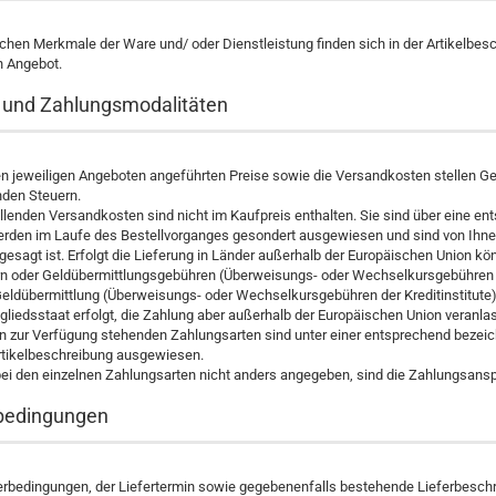
chen Merkmale der Ware und/ oder Dienstleistung finden sich in der Artikelbes
n Angebot.
e und Zahlungsmodalitäten
en jeweiligen Angeboten angeführten Preise sowie die Versandkosten stellen Ges
enden Steuern.
llenden Versandkosten sind nicht im Kaufpreis enthalten. Sie sind über eine e
erden im Laufe des Bestellvorganges gesondert ausgewiesen und sind von Ihnen 
gesagt ist. Erfolgt die Lieferung in Länder außerhalb der Europäischen Union kön
rn oder Geldübermittlungsgebühren (Überweisungs- oder Wechselkursgebühren der
eldübermittlung (Überweisungs- oder Wechselkursgebühren der Kreditinstitute) si
gliedsstaat erfolgt, die Zahlung aber außerhalb der Europäischen Union veranla
n zur Verfügung stehenden Zahlungsarten sind unter einer entsprechend bezeich
Artikelbeschreibung ausgewiesen.
ei den einzelnen Zahlungsarten nicht anders angegeben, sind die Zahlungsansp
rbedingungen
ferbedingungen, der Liefertermin sowie gegebenenfalls bestehende Lieferbesch