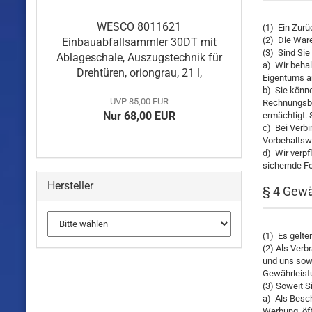
WESCO 8011621
(1) Ein Zur
(2) Die Ware
Einbauabfallsammler 30DT mit
(3) Sind Sie
Ablageschale, Auszugstechnik für
a) Wir behal
Drehtüren, oriongrau, 21 l,
Eigentums an
b) Sie könne
UVP 85,00 EUR
Rechnungsbet
Nur 68,00 EUR
ermächtigt. 
c) Bei Verb
Vorbehaltsw
d) Wir verpf
sichernde Fo
Hersteller
§ 4 Gewä
(1) Es gelte
(2) Als Verb
und uns sow
Gewährleist
(3) Soweit S
a) Als Besch
Werbung, öf