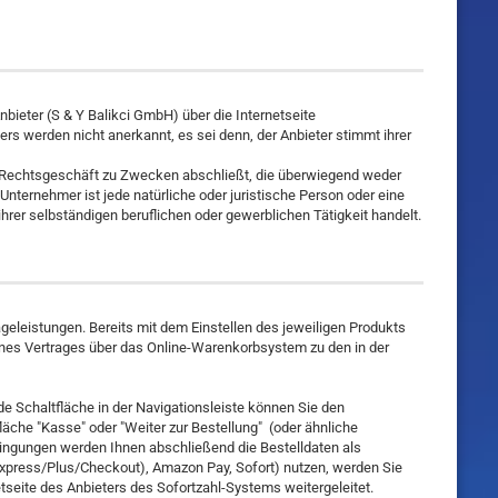
bieter (S & Y Balikci GmbH) über die Internetseite
 werden nicht anerkannt, es sei denn, der Anbieter stimmt ihrer
in Rechtsgeschäft zu Zwecken abschließt, die überwiegend weder
Unternehmer ist jede natürliche oder juristische Person oder eine
rer selbständigen beruflichen oder gewerblichen Tätigkeit handelt.
geleistungen. Bereits mit dem Einstellen des jeweiligen Produkts
eines Vertrages über das Online-Warenkorbsystem zu den in der
 Schaltfläche in der Navigationsleiste können Sie den
äche "Kasse" oder "Weiter zur Bestellung" (oder ähnliche
ingungen werden Ihnen abschließend die Bestelldaten als
(Express/Plus/Checkout), Amazon Pay, Sofort) nutzen, werden Sie
tseite des Anbieters des Sofortzahl-Systems weitergeleitet.