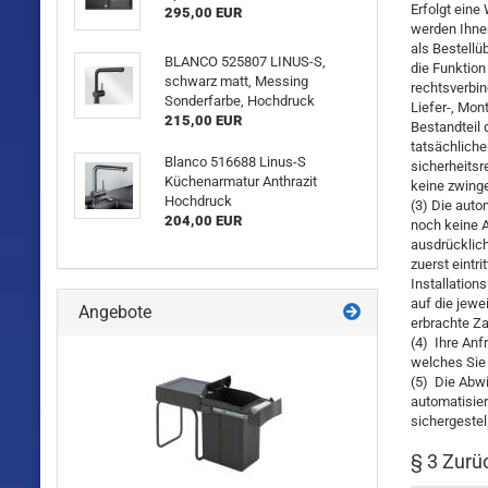
Erfolgt eine
295,00 EUR
werden Ihnen
als Bestellü
BLANCO 525807 LINUS-S,
die Funktion
schwarz matt, Messing
rechtsverbin
Sonderfarbe, Hochdruck
Liefer-, Mon
215,00 EUR
Bestandteil 
tatsächliche
Blanco 516688 Linus-S
sicherheitsr
Küchenarmatur Anthrazit
keine zwing
Hochdruck
(3) Die auto
204,00 EUR
noch keine 
ausdrücklich
zuerst eintr
Installation
auf die jewe
Angebote
erbrachte Za
(4) Ihre Anf
welches Sie
(5) Die Abwi
automatisier
sichergestel
§ 3 Zurü