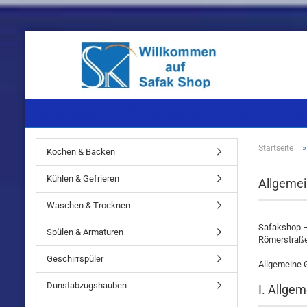
KOCHEN & BACKEN
KÜHLEN & GEFRIEREN
WASCHEN & TROC
Startseite
Kochen & Backen
Einbaugeräte
Einbaugeräte
Einbaugeräte
Kühlen & Gefrieren
Allgeme
Standgeräte
Standgeräte
Standgeräte
Waschen & Trocknen
Safakshop –
Spülen & Armaturen
Römerstraße
Geschirrspüler
Allgemeine 
Einbaugeräte
Dunstabzugshauben
I. Allge
Standgeräte