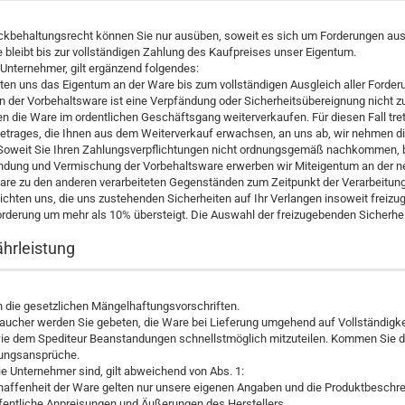
ückbehaltungsrecht können Sie nur ausüben, soweit es sich um Forderungen aus
 bleibt bis zur vollständigen Zahlung des Kaufpreises unser Eigentum.
 Unternehmer, gilt ergänzend folgendes:
ten uns das Eigentum an der Ware bis zum vollständigen Ausgleich aller Forde
 der Vorbehaltsware ist eine Verpfändung oder Sicherheitsübereignung nicht zu
n die Ware im ordentlichen Geschäftsgang weiterverkaufen. Für diesen Fall trete
rages, die Ihnen aus dem Weiterverkauf erwachsen, an uns ab, wir nehmen die 
Soweit Sie Ihren Zahlungsverpflichtungen nicht ordnungsgemäß nachkommen, beha
indung und Vermischung der Vorbehaltsware erwerben wir Miteigentum an der 
are zu den anderen verarbeiteten Gegenständen zum Zeitpunkt der Verarbeitung
lichten uns, die uns zustehenden Sicherheiten auf Ihr Verlangen insoweit freizug
rderung um mehr als 10% übersteigt. Die Auswahl der freizugebenden Sicherhei
hrleistung
n die gesetzlichen Mängelhaftungsvorschriften.
raucher werden Sie gebeten, die Ware bei Lieferung umgehend auf Vollständigk
ie dem Spediteur Beanstandungen schnellstmöglich mitzuteilen. Kommen Sie dem
ungsansprüche.
ie Unternehmer sind, gilt abweichend von Abs. 1:
affenheit der Ware gelten nur unsere eigenen Angaben und die Produktbeschreib
fentliche Anpreisungen und Äußerungen des Herstellers.