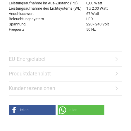
Leistungsaufnahme im Aus-Zustand (PO)
0,00 Watt
Leistungsaufnahme des Lichtsystems (WL)
1 x 2,00 Watt
Anschlusswert
67 Watt
Beleuchtungssystem
LED
Spannung
220 - 240 Volt
Frequenz
50 Hz
EU-Energielabel
Produktdatenblatt
Kundenrezensionen
teilen
teilen