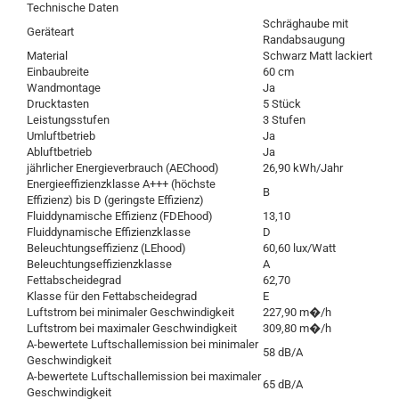
Technische Daten
Schräghaube mit
Geräteart
Randabsaugung
Material
Schwarz Matt lackiert
Einbaubreite
60 cm
Wandmontage
Ja
Drucktasten
5 Stück
Leistungsstufen
3 Stufen
Umluftbetrieb
Ja
Abluftbetrieb
Ja
jährlicher Energieverbrauch (AEChood)
26,90 kWh/Jahr
Energieeffizienzklasse A+++ (höchste
B
Effizienz) bis D (geringste Effizienz)
Fluiddynamische Effizienz (FDEhood)
13,10
Fluiddynamische Effizienzklasse
D
Beleuchtungseffizienz (LEhood)
60,60 lux/Watt
Beleuchtungseffizienzklasse
A
Fettabscheidegrad
62,70
Klasse für den Fettabscheidegrad
E
Luftstrom bei minimaler Geschwindigkeit
227,90 m�/h
Luftstrom bei maximaler Geschwindigkeit
309,80 m�/h
A-bewertete Luftschallemission bei minimaler
58 dB/A
Geschwindigkeit
A-bewertete Luftschallemission bei maximaler
65 dB/A
Geschwindigkeit