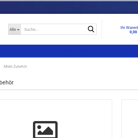
Suche...
Ihr Waren
Alle
0,00
KNEN
SPÜLEN & ARMATUREN
GESCHIRRSPÜLER
DUNSTABZUGSHA
»
Miele Zubehör
Einbaugeräte
Einbaugeräte
behör
Standgeräte
Standgeräte
Side by Side