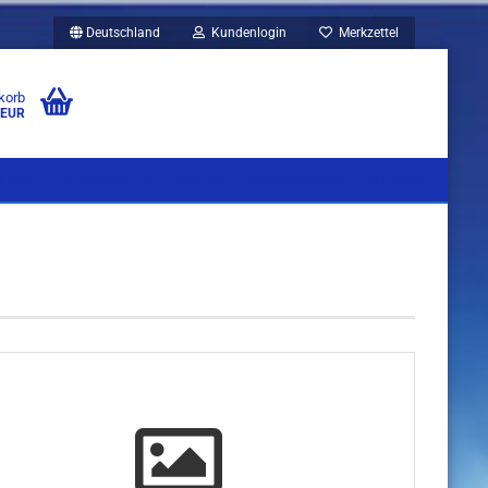
Deutschland
Kundenlogin
Merkzettel
korb
 EUR
UBEN
KAFFEEVOLLAUTOMATEN
ACCESSOIRES
WEITERE