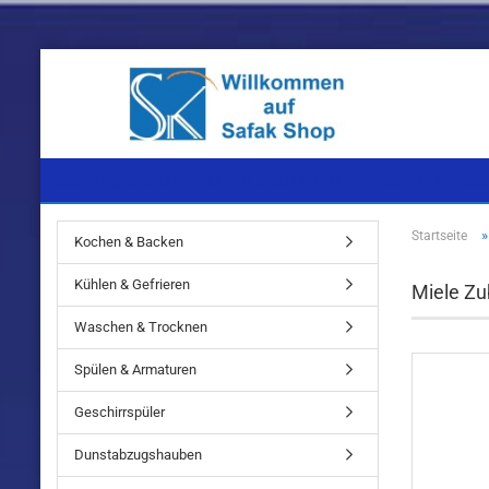
KOCHEN & BACKEN
KÜHLEN & GEFRIEREN
WASCHEN & TROC
Startseite
Kochen & Backen
Einbaugeräte
Einbaugeräte
Einbaugeräte
Kühlen & Gefrieren
Miele Zu
Standgeräte
Standgeräte
Standgeräte
Waschen & Trocknen
Spülen & Armaturen
Geschirrspüler
Einbaugeräte
Dunstabzugshauben
Standgeräte