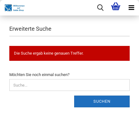
Erweiterte Suche
Die Suche ergab keine genauen Treffer.
MÖCHTEN
Möchten Sie noch einmal suchen?
SIE
NOCH
EINMAL
SUCHEN?
SUCHEN