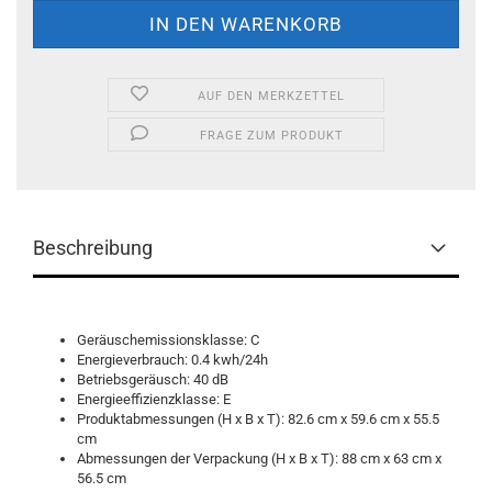
AUF DEN MERKZETTEL
FRAGE ZUM PRODUKT
Beschreibung
Geräuschemissionsklasse: C
Energieverbrauch: 0.4 kwh/24h
Betriebsgeräusch: 40 dB
Energieeffizienzklasse: E
Produktabmessungen (H x B x T): 82.6 cm x 59.6 cm x 55.5
cm
Abmessungen der Verpackung (H x B x T): 88 cm x 63 cm x
56.5 cm