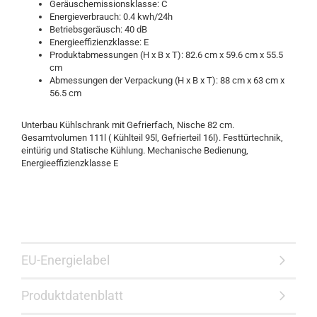
Geräuschemissionsklasse: C
Energieverbrauch: 0.4 kwh/24h
Betriebsgeräusch: 40 dB
Energieeffizienzklasse: E
Produktabmessungen (H x B x T): 82.6 cm x 59.6 cm x 55.5
cm
Abmessungen der Verpackung (H x B x T): 88 cm x 63 cm x
56.5 cm
Unterbau Kühlschrank mit Gefrierfach, Nische 82 cm.
Gesamtvolumen 111l ( Kühlteil 95l, Gefrierteil 16l). Festtürtechnik,
eintürig und Statische Kühlung. Mechanische Bedienung,
Energieeffizienzklasse E
EU-Energielabel
Produktdatenblatt