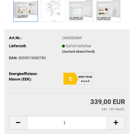
Art.Nr.:
CM4SE68W
Lieferzeit:
Sofort lieferbar
(Ausland abweichend)
EAN:
8059019080789
Energieeffizienz-
SPEKTRUM
E
klasse (EEK):
A bis G
339,00 EUR
inkl. 19% MwSt.