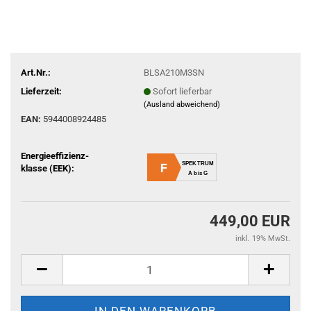
Art.Nr.:
BLSA210M3SN
Lieferzeit:
Sofort lieferbar
(Ausland abweichend)
EAN:
5944008924485
Energieeffizienz-
SPEKTRUM
F
klasse (EEK):
A bis G
449,00 EUR
inkl. 19% MwSt.