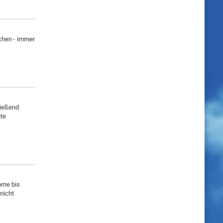
uchen - immer
ließend
nte
rne bis
nicht