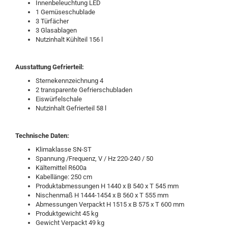
Innenbeleuchtung LED
1 Gemüseschublade
3 Türfächer
3 Glasablagen
Nutzinhalt Kühlteil 156 l
Ausstattung Gefrierteil:
Sternekennzeichnung 4
2 transparente Gefrierschubladen
Eiswürfelschale
Nutzinhalt Gefrierteil 58 l
Technische Daten:
Klimaklasse SN-ST
Spannung /Frequenz, V / Hz 220-240 / 50
Kältemittel R600a
Kabellänge: 250 cm
Produktabmessungen H 1440 x B 540 x T 545 mm
Nischenmaß H 1444-1454 x B 560 x T 555 mm
Abmessungen Verpackt H 1515 x B 575 x T 600 mm
Produktgewicht 45 kg
Gewicht Verpackt 49 kg