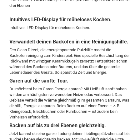
drei Ebenen
Intuitives LED-Display für müheloses Kochen.
Intuitives LED-Display für müheloses Kochen.
Verwandelt deinen Backofen in eine Reinigungshilfe.
Eco Clean Direct, die energiesparende Putzhilfe macht die
Backofenreinigung zum Kinderspiel. Eine spezielle Beschichtung der
Rückwand mit winzigen Keramikkugeln zersetzt Fettspritzer, schon
während des Backens oder Bratens, und das über die gesamte
Lebensdauer des Geräts. So sparst du Zeit und Energie.
Garen auf die sanfte Tour.
Du möchtest beim Garen Energie sparen? Mit Heißluft sanft haben
wir den am häufigsten verwendeten Heizmodus verbessert. Das
Gebläse verteilt die Wärme gleichmäßig im gesamten Garraum, was
dir hilft, Energie zu sparen. Beim Backen auf einer Ebene – z. B.
Kleingebäck, Blechkuchen oder Rührkuchen – ist zudem kein
Vorheizen erforderlich.
Backen auf bis zu drei Ebenen gleichzeitig.
Jetzt kannst du eine ganze Ladung deiner Lieblingsplätzchen auf bis
zu drei Ebenen gleichzeitig backen. Mit 3D-Heißluft wird die Hitze