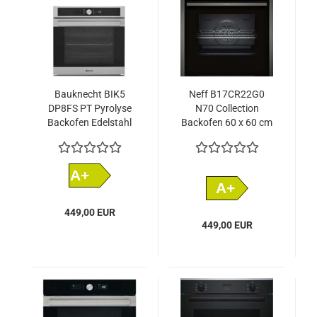
Bauknecht BIK5
Neff B17CR22G0
DP8FS PT Pyrolyse
N70 Collection
Backofen Edelstahl
Backofen 60 x 60 cm
EEK: A+
Graphite-Grey
A+
A+
449,00 EUR
449,00 EUR