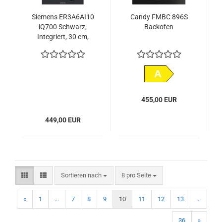
Siemens ER3A6AI10
Candy FMBC 896S
iQ700 Schwarz,
Backofen
Integriert, 30 cm,
Gaskochfeld,
Glaskeramik
A
455,00 EUR
449,00 EUR
Sortieren nach
pro Seite
Sortieren nach
8 pro Seite
«
1
...
7
8
9
10
11
12
13
...
36
»