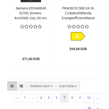
Siemens ER3A6BI40
PKM BIC8 2KB GK IX-
iQ700, Domino-
2 Edelstahlblende,
Kochfeld, Gas, 30 cm,
Energieeffizienzklasse
Glaskeramik,
A, Glaskeramik mit
Schwarz
Edelstahl-Stoßkanten
Kochfeld
A
394,00 EUR
371,00 EUR
Sortieren nach
pro Seite
Sortieren nach
8 pro Seite
«
1
...
4
5
6
7
8
9
10
...
36
»