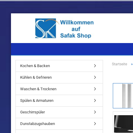
KOCHEN & BACKEN
KÜHLEN & GEFRIEREN
WASCHEN & TROC
Startseite
Kochen & Backen
Einbaugeräte
Einbaugeräte
Einbaugeräte
Kühlen & Gefrieren
Standgeräte
Standgeräte
Standgeräte
Waschen & Trocknen
Spülen & Armaturen
Geschirrspüler
Einbaugeräte
Dunstabzugshauben
Standgeräte