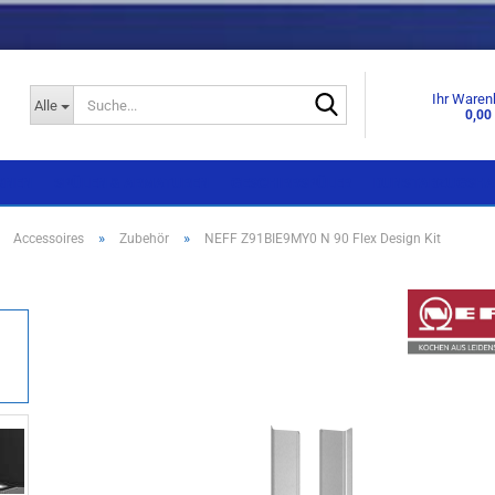
Suche...
Ihr Waren
Alle
0,00
KNEN
SPÜLEN & ARMATUREN
GESCHIRRSPÜLER
DUNSTABZUGSHA
»
»
»
Accessoires
Zubehör
NEFF Z91BIE9MY0 N 90 Flex Design Kit
Einbaugeräte
Einbaugeräte
Standgeräte
Standgeräte
Side by Side