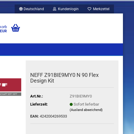
Deutschland
Kundenlogin
Merkzettel
korb
 EUR
UBEN
KAFFEEVOLLAUTOMATEN
ACCESSOIRES
WEITERE
NEFF Z91BIE9MY0 N 90 Flex
Design Kit
Art.Nr.:
Z91BIE9MY0
Lieferzeit:
Sofort lieferbar
(Ausland abweichend)
EAN:
4242004269533