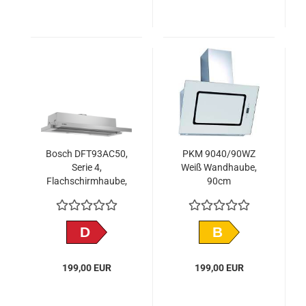
Bosch DFT93AC50,
PKM 9040/90WZ
Serie 4,
Weiß Wandhaube,
Flachschirmhaube,
90cm
90 cm, Silber
D
B
199,00 EUR
199,00 EUR