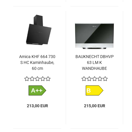
Amica KHF 664 730
BAUKNECHT DBHVP
S HC Kaminhaube,
63 LM K
60 cm
WANDHAUBE
KOPFFREI SCHWARZ
60 CM
A++
B
213,00 EUR
215,00 EUR