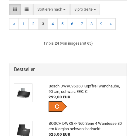
Sortieren nach
pro Seite
Sortieren nach
8 pro Seite
«
1
2
3
4
5
6
7
8
9
»
17
bis
24
(von insgesamt
65
)
Bestseller
Bosch DWK095G60 Kopf­frei Wandhaube,
90 cm, schwarz EEK: C
299,00 EUR
C
BOSCH DWK87FN60 Serie 4 Wandesse 80
cm Klarglas schwarz bedruckt
525,00 EUR