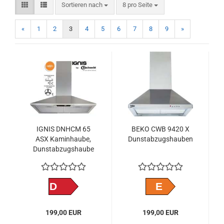
Sortieren nach
pro Seite
Sortieren nach
8 pro Seite
«
1
2
3
4
5
6
7
8
9
»
IGNIS DNHCM 65
BEKO CWB 9420 X
ASX Kaminhaube,
Dunstabzugshauben
Dunstabzugshaube
Edelstahl
Kopffreihaube 60cm
mit Beleuchtung
D
E
199,00 EUR
199,00 EUR