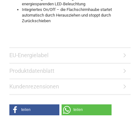
energiesparenden LED-Beleuchtung
Integriertes On/Off – die Flachschirmhaube startet
automatisch durch Herausziehen und stoppt durch
Zurückschieben
EU-Energielabel
Produktdatenblatt
Kundenrezensionen
teilen
teilen