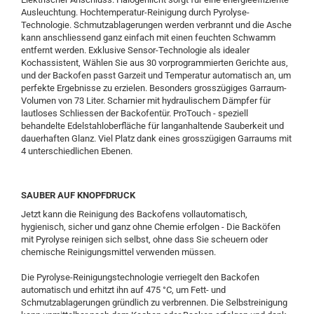
Ausleuchtung. Hochtemperatur-Reinigung durch Pyrolyse-
Technologie. Schmutzablagerungen werden verbrannt und die Asche
kann anschliessend ganz einfach mit einen feuchten Schwamm
entfernt werden. Exklusive Sensor-Technologie als idealer
Kochassistent, Wählen Sie aus 30 vorprogrammierten Gerichte aus,
und der Backofen passt Garzeit und Temperatur automatisch an, um
perfekte Ergebnisse zu erzielen. Besonders grosszügiges Garraum-
Volumen von 73 Liter. Scharnier mit hydraulischem Dämpfer für
lautloses Schliessen der Backofentür. ProTouch - speziell
behandelte Edelstahloberfläche für langanhaltende Sauberkeit und
dauerhaften Glanz. Viel Platz dank eines grosszügigen Garraums mit
4 unterschiedlichen Ebenen.
SAUBER AUF KNOPFDRUCK
Jetzt kann die Reinigung des Backofens vollautomatisch,
hygienisch, sicher und ganz ohne Chemie erfolgen - Die Backöfen
mit Pyrolyse reinigen sich selbst, ohne dass Sie scheuern oder
chemische Reinigungsmittel verwenden müssen.
Die Pyrolyse-Reinigungstechnologie verriegelt den Backofen
automatisch und erhitzt ihn auf 475 °C, um Fett- und
Schmutzablagerungen gründlich zu verbrennen. Die Selbstreinigung