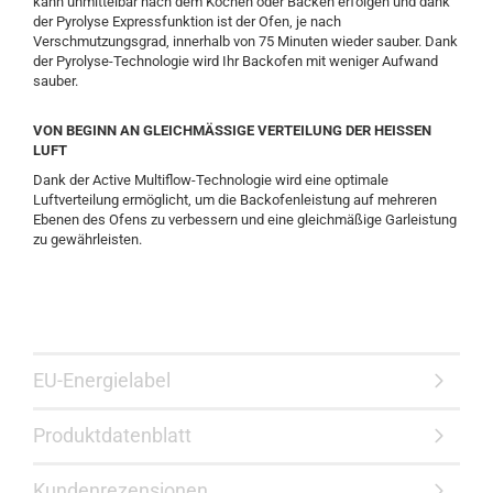
kann unmittelbar nach dem Kochen oder Backen erfolgen und dank
der Pyrolyse Expressfunktion ist der Ofen, je nach
Verschmutzungsgrad, innerhalb von 75 Minuten wieder sauber. Dank
der Pyrolyse-Technologie wird Ihr Backofen mit weniger Aufwand
sauber.
VON BEGINN AN GLEICHMÄSSIGE VERTEILUNG DER HEISSEN
LUFT
Dank der Active Multiflow-Technologie wird eine optimale
Luftverteilung ermöglicht, um die Backofenleistung auf mehreren
Ebenen des Ofens zu verbessern und eine gleichmäßige Garleistung
zu gewährleisten.
EU-Energielabel
Produktdatenblatt
Kundenrezensionen