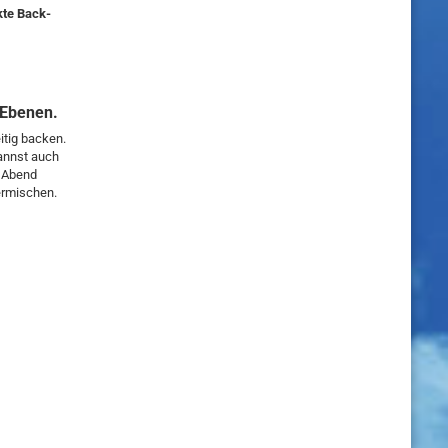
kte Back-
 Ebenen.
itig backen.
kannst auch
e Abend
ermischen.