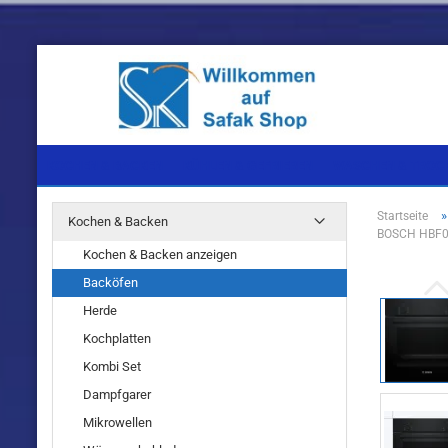
KOCHEN & BACKEN
KÜHLEN & GEFRIEREN
WASCHEN & TROC
Startseite
Kochen & Backen
BOSCH HBF01
Einbaugeräte
Einbaugeräte
Einbaugeräte
Kochen & Backen anzeigen
Standgeräte
Standgeräte
Standgeräte
Backöfen
Herde
Kochplatten
Kombi Set
Dampfgarer
Einbaugeräte
Mikrowellen
Standgeräte