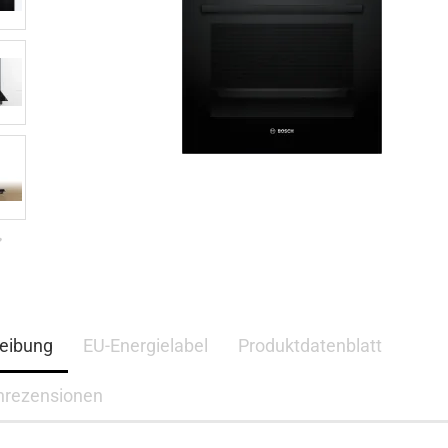
eibung
EU-Energielabel
Produktdatenblatt
nrezensionen