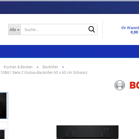
Suche...
Ihr Waren
Alle
0,00
KNEN
SPÜLEN & ARMATUREN
GESCHIRRSPÜLER
DUNSTABZUGSHA
»
»
»
Kochen & Backen
Backöfen
0BA1 Serie 2 Einbau-Backofen 60 x 60 cm Schwarz
Einbaugeräte
Einbaugeräte
Standgeräte
Standgeräte
Side by Side