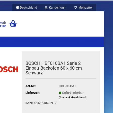
Deutschland
Kundenlogin
Merkzettel
korb
 EUR
UBEN
KAFFEEVOLLAUTOMATEN
ACCESSOIRES
WEITERE
BOSCH HBF010BA1 Serie 2
Einbau-Backofen 60 x 60 cm
Schwarz
Art.Nr.:
HBF010BA1
Lieferzeit:
Sofort lieferbar
(Ausland abweichend)
EAN:
4242005528912