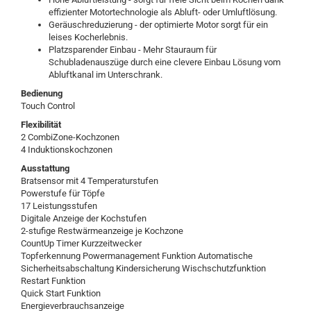
effizienter Motortechnologie als Abluft- oder Umluftlösung.
Geräuschreduzierung - der optimierte Motor sorgt für ein
leises Kocherlebnis.
Platzsparender Einbau - Mehr Stauraum für
Schubladenauszüge durch eine clevere Einbau Lösung vom
Abluftkanal im Unterschrank.
Bedienung
Touch Control
Flexibilität
2 CombiZone-Kochzonen
4 Induktionskochzonen
Ausstattung
Bratsensor mit 4 Temperaturstufen
Powerstufe für Töpfe
17 Leistungsstufen
Digitale Anzeige der Kochstufen
2-stufige Restwärmeanzeige je Kochzone
CountUp Timer Kurzzeitwecker
Topferkennung Powermanagement Funktion Automatische
Sicherheitsabschaltung Kindersicherung Wischschutzfunktion
Restart Funktion
Quick Start Funktion
Energieverbrauchsanzeige