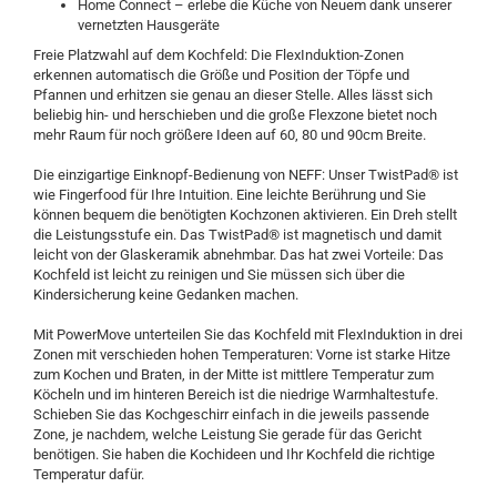
Home Connect – erlebe die Küche von Neuem dank unserer
vernetzten Hausgeräte
Freie Platzwahl auf dem Kochfeld: Die FlexInduktion-Zonen
erkennen automatisch die Größe und Position der Töpfe und
Pfannen und erhitzen sie genau an dieser Stelle. Alles lässt sich
beliebig hin- und herschieben und die große Flexzone bietet noch
mehr Raum für noch größere Ideen auf 60, 80 und 90cm Breite.
Die einzigartige Einknopf-Bedienung von NEFF: Unser TwistPad® ist
wie Fingerfood für Ihre Intuition. Eine leichte Berührung und Sie
können bequem die benötigten Kochzonen aktivieren. Ein Dreh stellt
die Leistungsstufe ein. Das TwistPad® ist magnetisch und damit
leicht von der Glaskeramik abnehmbar. Das hat zwei Vorteile: Das
Kochfeld ist leicht zu reinigen und Sie müssen sich über die
Kindersicherung keine Gedanken machen.
Mit PowerMove unterteilen Sie das Kochfeld mit FlexInduktion in drei
Zonen mit verschieden hohen Temperaturen: Vorne ist starke Hitze
zum Kochen und Braten, in der Mitte ist mittlere Temperatur zum
Köcheln und im hinteren Bereich ist die niedrige Warmhaltestufe.
Schieben Sie das Kochgeschirr einfach in die jeweils passende
Zone, je nachdem, welche Leistung Sie gerade für das Gericht
benötigen. Sie haben die Kochideen und Ihr Kochfeld die richtige
Temperatur dafür.