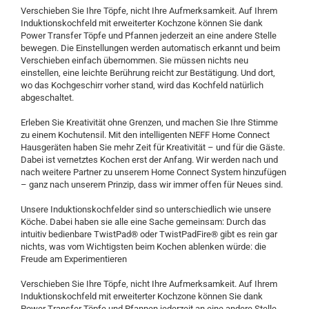
Verschieben Sie Ihre Töpfe, nicht Ihre Aufmerksamkeit. Auf Ihrem
Induktionskochfeld mit erweiterter Kochzone können Sie dank
Power Transfer Töpfe und Pfannen jederzeit an eine andere Stelle
bewegen. Die Einstellungen werden automatisch erkannt und beim
Verschieben einfach übernommen. Sie müssen nichts neu
einstellen, eine leichte Berührung reicht zur Bestätigung. Und dort,
wo das Kochgeschirr vorher stand, wird das Kochfeld natürlich
abgeschaltet.
Erleben Sie Kreativität ohne Grenzen, und machen Sie Ihre Stimme
zu einem Kochutensil. Mit den intelligenten NEFF Home Connect
Hausgeräten haben Sie mehr Zeit für Kreativität – und für die Gäste.
Dabei ist vernetztes Kochen erst der Anfang. Wir werden nach und
nach weitere Partner zu unserem Home Connect System hinzufügen
– ganz nach unserem Prinzip, dass wir immer offen für Neues sind.
Unsere Induktionskochfelder sind so unterschiedlich wie unsere
Köche. Dabei haben sie alle eine Sache gemeinsam: Durch das
intuitiv bedienbare TwistPad® oder TwistPadFire® gibt es rein gar
nichts, was vom Wichtigsten beim Kochen ablenken würde: die
Freude am Experimentieren
Verschieben Sie Ihre Töpfe, nicht Ihre Aufmerksamkeit. Auf Ihrem
Induktionskochfeld mit erweiterter Kochzone können Sie dank
Power Transfer Töpfe und Pfannen jederzeit an eine andere Stelle