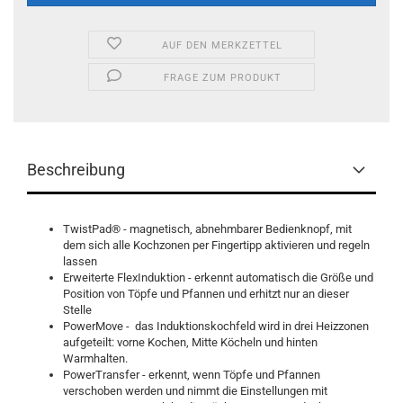
AUF DEN MERKZETTEL
FRAGE ZUM PRODUKT
Beschreibung
TwistPad® - magnetisch, abnehmbarer Bedienknopf, mit
dem sich alle Kochzonen per Fingertipp aktivieren und regeln
lassen
Erweiterte FlexInduktion - erkennt automatisch die Größe und
Position von Töpfe und Pfannen und erhitzt nur an dieser
Stelle
PowerMove - das Induktionskochfeld wird in drei Heizzonen
aufgeteilt: vorne Kochen, Mitte Köcheln und hinten
Warmhalten.
PowerTransfer - erkennt, wenn Töpfe und Pfannen
verschoben werden und nimmt die Einstellungen mit