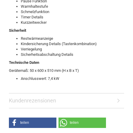
Pause Funktion
Warmhaltestufe
Schmelzfunktion
Timer Details
Kurzzeitwecker
Sicherheit
Restwärmeanzeige
Kindersicherung Details (Tastenkombination)
Verriegelung
Sicherheitsabschaltung Details
Technische Daten
Gerätemaß: 50 x 600 x 510 mm (H x B x T)
Anschlusswert: 7,4 kW
Kundenrezensionen
teilen
teilen