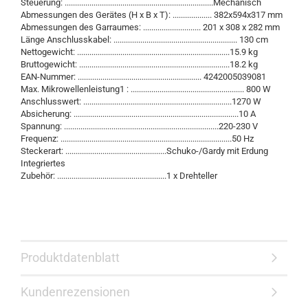
Steuerung: ........................................................................Mechanisch
Abmessungen des Gerätes (H x B x T): ................... 382x594x317 mm
Abmessungen des Garraumes: ............................ 201 x 308 x 282 mm
Länge Anschlusskabel: ............................................................ 130 cm
Nettogewicht: ..........................................................................15.9 kg
Bruttogewicht: .........................................................................18.2 kg
EAN-Nummer: ............................................................ 4242005039081
Max. Mikrowellenleistung1 : ....................................................... 800 W
Anschlusswert: ........................................................................1270 W
Absicherung: ................................................................................10 A
Spannung: ...........................................................................220-230 V
Frequenz: ...................................................................................50 Hz
Steckerart: .................................................Schuko-/Gardy mit Erdung
Integriertes
Zubehör: .....................................................1 x Drehteller
Produktdatenblatt
Kundenrezensionen