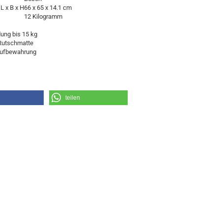
L x B x H
66 x 65 x 14.1 cm
12 Kilogramm
ung bis 15 kg
Rutschmatte
Aufbewahrung
teilen