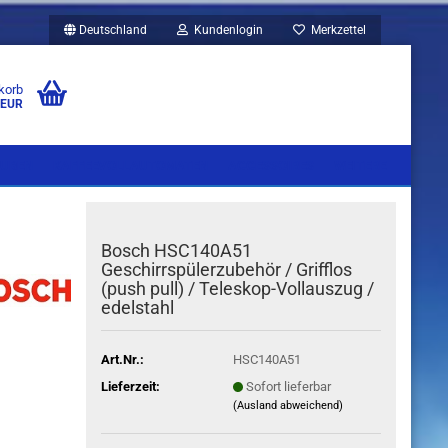
Deutschland
Kundenlogin
Merkzettel
korb
 EUR
UBEN
KAFFEEVOLLAUTOMATEN
ACCESSOIRES
WEITERE
Bosch HSC140A51
Geschirrspülerzubehör / Grifflos
(push pull) / Teleskop-Vollauszug /
edelstahl
Art.Nr.:
HSC140A51
Lieferzeit:
Sofort lieferbar
(Ausland abweichend)