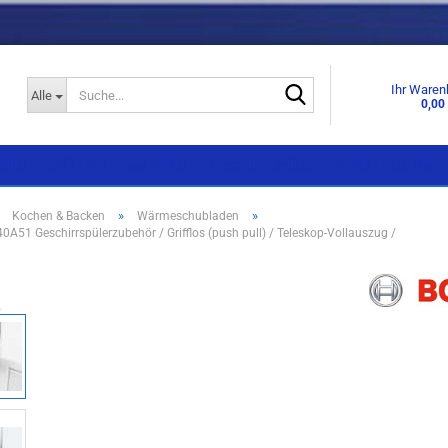
Suche...
Ihr Waren
Alle
0,00
KNEN
SPÜLEN & ARMATUREN
GESCHIRRSPÜLER
DUNSTABZUGSHA
»
»
»
Kochen & Backen
Wärmeschubladen
A51 Geschirrspülerzubehör / Grifflos (push pull) / Teleskop-Vollauszug /
Einbaugeräte
Einbaugeräte
Standgeräte
Standgeräte
Side by Side