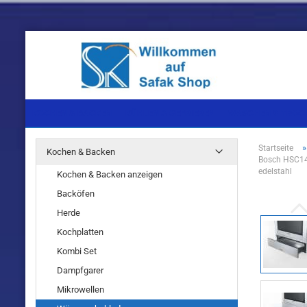
KOCHEN & BACKEN
KÜHLEN & GEFRIEREN
WASCHEN & TROC
Startseite
Kochen & Backen
Bosch HSC140
Einbaugeräte
Einbaugeräte
Einbaugeräte
edelstahl
Kochen & Backen anzeigen
Standgeräte
Standgeräte
Standgeräte
Backöfen
Herde
Kochplatten
Kombi Set
Dampfgarer
Einbaugeräte
Mikrowellen
Standgeräte