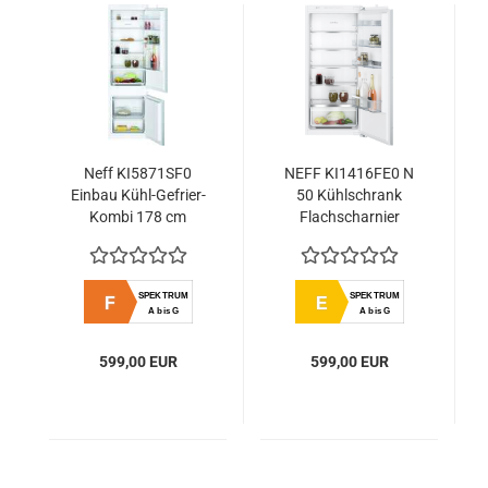
Neff KI5871SF0
NEFF KI1416FE0 N
Einbau Kühl-Gefrier-
50 Kühlschrank
Kombi 178 cm
Flachscharnier
Nische FreshSafe
LowFrost BigBox
LED
SPEKTRUM
SPEKTRUM
F
E
A bis G
A bis G
599,00 EUR
599,00 EUR