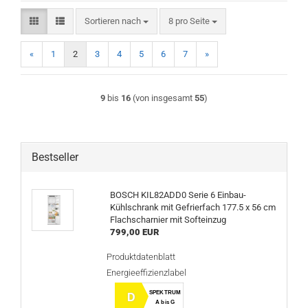
Sortieren nach
pro Seite
Sortieren nach
8 pro Seite
«
1
2
3
4
5
6
7
»
9
bis
16
(von insgesamt
55
)
Bestseller
BOSCH KIL82ADD0 Serie 6 Einbau-
Kühlschrank mit Gefrierfach 177.5 x 56 cm
Flachscharnier mit Softeinzug
799,00 EUR
Produktdatenblatt
Energieeffizienzlabel
SPEKTRUM
D
A bis G