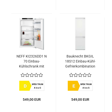
NEFF KI2326DD1 N
Bauknecht BKGIL
70 Einbau-
18S12 Einbau-Kühl-
Kühlschrank mit
Gefrierkombination
Gefrierfach 102.5 x
56 cm Flachscharnier
mit Softeinzug
SPEKTRUM
SPEKTRUM
D
E
A bis G
A bis G
549,00 EUR
549,00 EUR