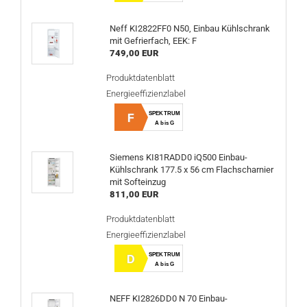
Neff KI2822FF0 N50, Einbau Kühlschrank
mit Gefrierfach, EEK: F
749,00 EUR
Produktdatenblatt
Energieeffizienzlabel
SPEKTRUM
F
A bis G
Siemens KI81RADD0 iQ500 Einbau-
Kühlschrank 177.5 x 56 cm Flachscharnier
mit Softeinzug
811,00 EUR
Produktdatenblatt
Energieeffizienzlabel
SPEKTRUM
D
A bis G
NEFF KI2826DD0 N 70 Einbau-