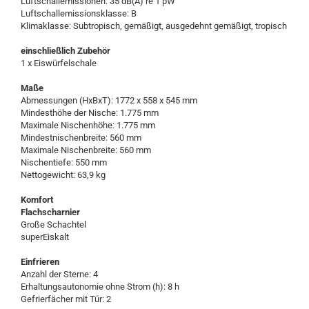
Luftschallemissionen: 35 dB(A) re 1 pW
Luftschallemissionsklasse: B
Klimaklasse: Subtropisch, gemäßigt, ausgedehnt gemäßigt, tropisch
einschließlich Zubehör
1 x Eiswürfelschale
Maße
Abmessungen (HxBxT): 1772 x 558 x 545 mm
Mindesthöhe der Nische: 1.775 mm
Maximale Nischenhöhe: 1.775 mm
Mindestnischenbreite: 560 mm
Maximale Nischenbreite: 560 mm
Nischentiefe: 550 mm
Nettogewicht: 63,9 kg
Komfort
Flachscharnier
Große Schachtel
superEiskalt
Einfrieren
Anzahl der Sterne: 4
Erhaltungsautonomie ohne Strom (h): 8 h
Gefrierfächer mit Tür: 2