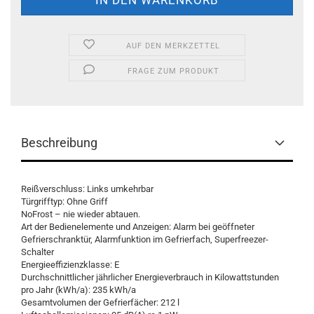
AUF DEN MERKZETTEL
FRAGE ZUM PRODUKT
Beschreibung
Reißverschluss: Links umkehrbar
Türgrifftyp: Ohne Griff
NoFrost – nie wieder abtauen.
Art der Bedienelemente und Anzeigen: Alarm bei geöffneter
Gefrierschranktür, Alarmfunktion im Gefrierfach, Superfreezer-
Schalter
Energieeffizienzklasse: E
Durchschnittlicher jährlicher Energieverbrauch in Kilowattstunden
pro Jahr (kWh/a): 235 kWh/a
Gesamtvolumen der Gefrierfächer: 212 l