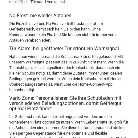
schließt die Tür sanft von selbst.
No Frost: nie wieder Abtauen.
Die Eiszeit ist vorbei. No Frost verteilt trockene Luft im
Gefrierbereich, damit sich kein Eis bilden kann. Ohne
Kondenswasser kein Eis. Und Sie können sich für immer vom
Abtauen verabschieden.
Tür Alarm: bei geöffneter Tür ertönt ein Warnsignal.
Hat schon wieder jemand die Kühlschranktür offen gelassen? Mit
unserem Warnsignal passiert das in Zukunft nicht mehr. Wenn die
Tür nicht ganz zu ist, signalisiert der Kühlschrank, dass noch ein
kleiner Schubs nötig ist, damit deine Zutaten immer unter idealen
Bedingungen gekühlt werden. Wenn dein Kühlschrank mit Home
Connect ausgestattet ist, wirst über die Home-Connect-App
benachrichtigt.
Vario Zone: Personalisieren Sie Ihre Schubladen mit
verschiedenen Beladungsoptionen, damit Gefriergut
optimal Platz findet.
Ihr Gefrierschrank kann flexibel angepasst werden, um den
vorhandenen Platz optimal zu nutzen: Wenn Lebensmittel zu groß für
die Schubladen sind, nehmen Sie diese einfach heraus und stellen
Sie sperrigen Gegenstände für eine optimale und flexible