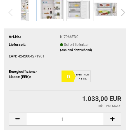
Art.Nr.:
KI7966FD0
Lieferzeit:
Sofort lieferbar
(Ausland abweichend)
EAN:
4242004271901
Energieeffizienz-
SPEKTRUM
D
klasse (EEK):
A bis G
1.033,00 EUR
inkl. 19% MwSt.