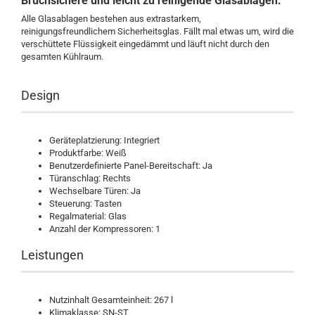
Bruchsichere und leicht zu reinigende Glasablagen.
Alle Glasablagen bestehen aus extrastarkem,
reinigungsfreundlichem Sicherheitsglas. Fällt mal etwas um, wird die
verschüttete Flüssigkeit eingedämmt und läuft nicht durch den
gesamten Kühlraum.
Design
Geräteplatzierung: Integriert
Produktfarbe: Weiß
Benutzerdefinierte Panel-Bereitschaft: Ja
Türanschlag: Rechts
Wechselbare Türen: Ja
Steuerung: Tasten
Regalmaterial: Glas
Anzahl der Kompressoren: 1
Leistungen
Nutzinhalt Gesamteinheit: 267 l
Klimaklasse: SN-ST