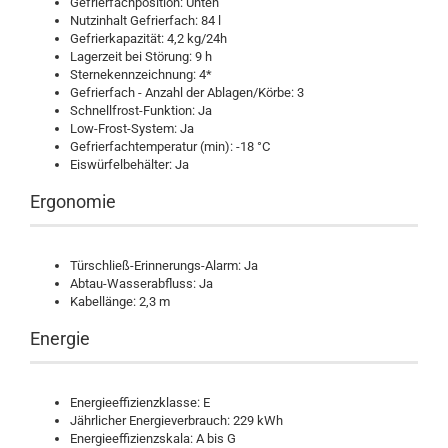
Gefrierfachposition: Unten
Nutzinhalt Gefrierfach: 84 l
Gefrierkapazität: 4,2 kg/24h
Lagerzeit bei Störung: 9 h
Sternekennzeichnung: 4*
Gefrierfach - Anzahl der Ablagen/Körbe: 3
Schnellfrost-Funktion: Ja
Low-Frost-System: Ja
Gefrierfachtemperatur (min): -18 °C
Eiswürfelbehälter: Ja
Ergonomie
Türschließ-Erinnerungs-Alarm: Ja
Abtau-Wasserabfluss: Ja
Kabellänge: 2,3 m
Energie
Energieeffizienzklasse: E
Jährlicher Energieverbrauch: 229 kWh
Energieeffizienzskala: A bis G