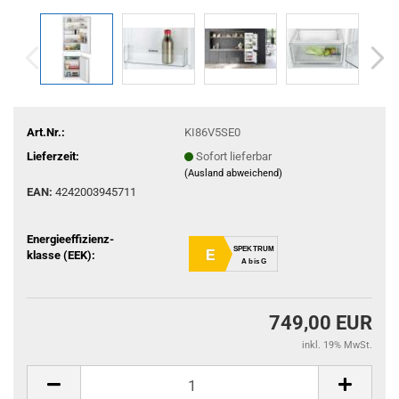
Art.Nr.:
KI86V5SE0
Lieferzeit:
Sofort lieferbar
(Ausland abweichend)
EAN:
4242003945711
Energieeffizienz-
SPEKTRUM
E
klasse (EEK):
A bis G
749,00 EUR
inkl. 19% MwSt.