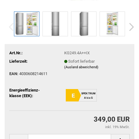
Art.Nr.:
KG249.4A++IX
Lieferzeit:
Sofort lieferbar
(Ausland abweichend)
EAN:
4030608214611
Energieeffizienz-
SPEKTRUM
E
klasse (EEK):
A bis G
349,00 EUR
inkl. 19% MwSt.