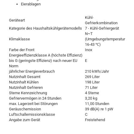
Eierablagen
Kühl-
Geräteart
Gefrierkombination
Kategorie des Haushaltskühlgerätemodells
7 - Kühl-Gefriergerät
N~T
Klimaklasse
(Umgebungstemperatur
16-43 ℃)
Farbe der Front
Inox
Energieeffizienzklasse A (höchste Effizienz)
bis G (geringste Effizienz) nach neuer EU
E
Norm
jährlicher Energieverbrauch
210 kWh/Jahr
Nutzinhalt Gesamt
269 Liter
Nutzinhalt Kühlen
198 Liter
Nutzinhalt Gefrieren
71 Liter
Sterne Kennzeichnung
4 Sterne
Gefriervermögen in 24 Stunden
3,20 kg
max. Lagerzeit bei Störungen
11,00 Stunden
Geräuschemission
39 dB(A) re 1 pW
Luftschallemissionsklasse
C
Angabe zum Gerät
Freistehend