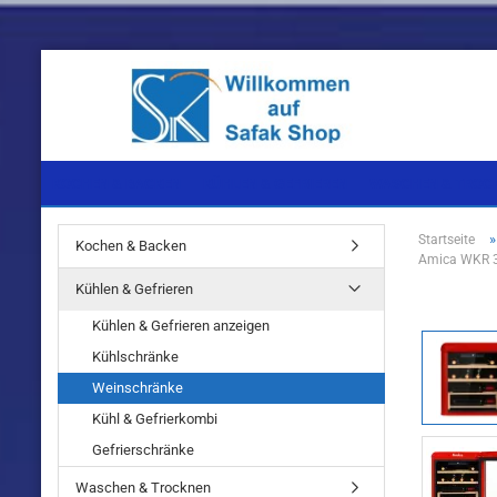
KOCHEN & BACKEN
KÜHLEN & GEFRIEREN
WASCHEN & TROC
Startseite
Kochen & Backen
Amica WKR 
Einbaugeräte
Einbaugeräte
Einbaugeräte
Kühlen & Gefrieren
Standgeräte
Standgeräte
Standgeräte
Kühlen & Gefrieren anzeigen
Kühlschränke
Weinschränke
Kühl & Gefrierkombi
Einbaugeräte
Gefrierschränke
Standgeräte
Waschen & Trocknen