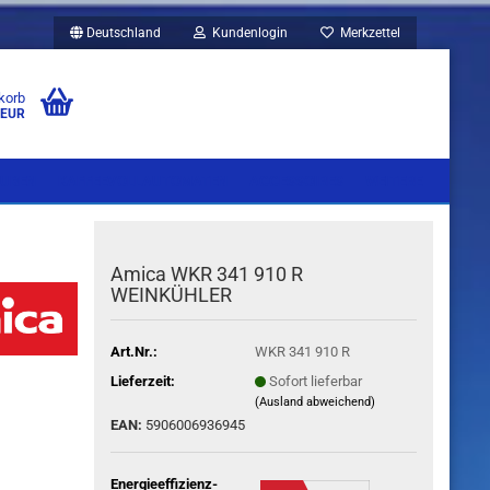
Deutschland
Kundenlogin
Merkzettel
korb
 EUR
UBEN
KAFFEEVOLLAUTOMATEN
ACCESSOIRES
WEITERE
Amica WKR 341 910 R
WEINKÜHLER
Art.Nr.:
WKR 341 910 R
Lieferzeit:
Sofort lieferbar
(Ausland abweichend)
EAN:
5906006936945
Energieeffizienz-