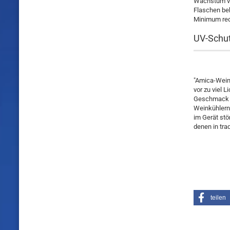
Wachstum vo
Flaschen beh
Minimum red
UV-Schu
"Amica-Wein
vor zu viel 
Geschmack un
Weinkühlern
im Gerät stö
denen in tra
teilen