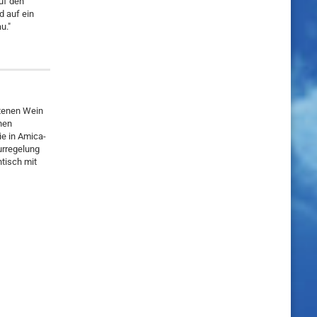
uf den
d auf ein
u."
ltenen Wein
inen
ie in Amica-
urregelung
tisch mit