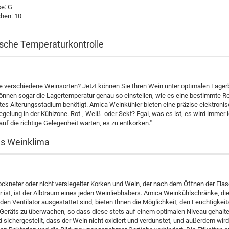
se: G
chen: 10
ische Temperaturkontrolle
e verschiedene Weinsorten? Jetzt können Sie Ihren Wein unter optimalen Lage
können sogar die Lagertemperatur genau so einstellen, wie es eine bestimmte R
es Alterungsstadium benötigt. Amica Weinkühler bieten eine präzise elektroni
gelung in der Kühlzone. Rot-, Weiß- oder Sekt? Egal, was es ist, es wird immer 
uf die richtige Gelegenheit warten, es zu entkorken."
s Weinklima
ockneter oder nicht versiegelter Korken und Wein, der nach dem Öffnen der Flas
r ist, ist der Albtraum eines jeden Weinliebhabers. Amica Weinkühlschränke, di
en Ventilator ausgestattet sind, bieten Ihnen die Möglichkeit, den Feuchtigkei
Geräts zu überwachen, so dass diese stets auf einem optimalen Niveau gehalte
 sichergestellt, dass der Wein nicht oxidiert und verdunstet, und außerdem wir