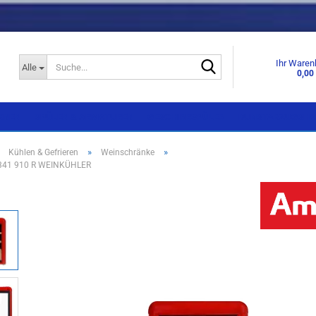
Suche...
Ihr Waren
Alle
0,00
KNEN
SPÜLEN & ARMATUREN
GESCHIRRSPÜLER
DUNSTABZUGSHA
»
»
»
Kühlen & Gefrieren
Weinschränke
341 910 R WEINKÜHLER
Einbaugeräte
Einbaugeräte
Standgeräte
Standgeräte
Side by Side