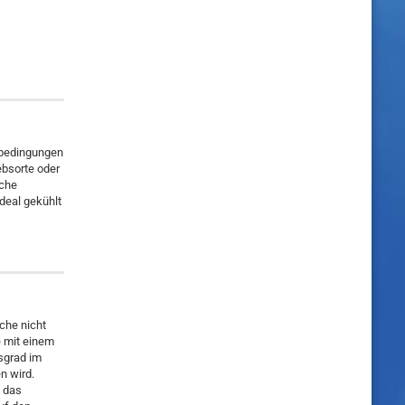
rbedingungen
ebsorte oder
sche
ideal gekühlt
che nicht
e mit einem
tsgrad im
n wird.
d das