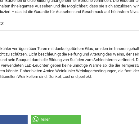
n Bakterien und die Bildung unangenehmer Gerüche verhindert. Die Etiketten a
alten ihr elegantes Aussehen und die Möglichkeit, dass sie sich abzulösen, wir
uziert – das ist die Garantie für Aussehen und Geschmack auf höchstem Nivea
tz
kühler verfügen über Türen mit dunkel getöntem Glas, um den im Inneren geha
Licht zu schützen. Licht beschleunigt die Reifung und Alterung des Weins, der se
d sein Bouquet durch die Bildung von Sulfiden zum Schlechteren verändert. D
 verwendeten LED-Leuchten geben keine unnötige Wärme ab, die die Temperat
ren könnte. Daher bieten Amica Weinkühler Weinlagerbedingungen, die fast iden
ditionellen Weinkellern sind. Dunkel, cool und perfekt.
teilen