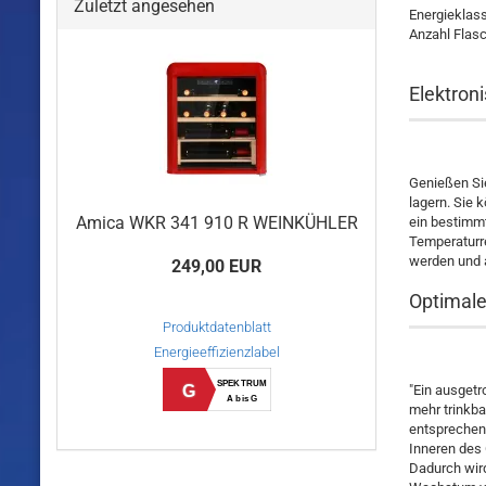
Zuletzt angesehen
Energieklas
Anzahl Flas
Elektron
Genießen Si
lagern. Sie 
Amica WKR 341 910 R WEINKÜHLER
ein bestimmt
Temperaturre
werden und a
249,00 EUR
Optimale
Produktdatenblatt
Energieeffizienzlabel
SPEKTRUM
G
"Ein ausgetr
A bis G
mehr trinkba
entsprechend
Inneren des 
Dadurch wird