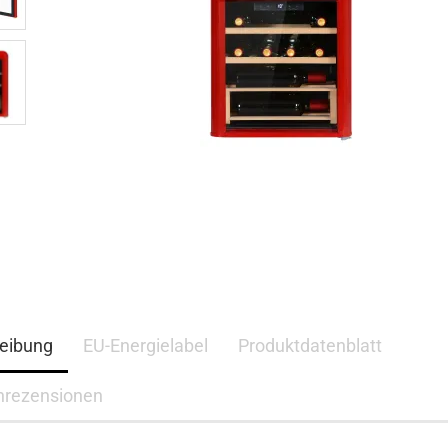
eibung
EU-Energielabel
Produktdatenblatt
nrezensionen