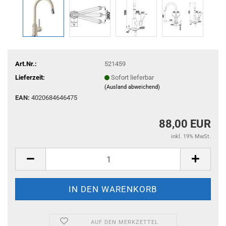
Art.Nr.:
521459
Lieferzeit:
Sofort lieferbar
(Ausland abweichend)
EAN:
4020684646475
88,00 EUR
inkl. 19% MwSt.
AUF DEN MERKZETTEL