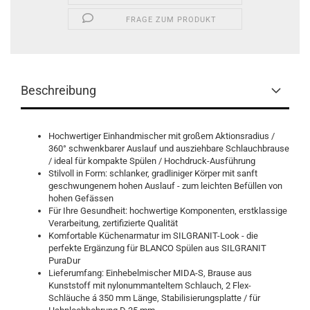
FRAGE ZUM PRODUKT
Beschreibung
Hochwertiger Einhandmischer mit großem Aktionsradius /
360° schwenkbarer Auslauf und ausziehbare Schlauchbrause
/ ideal für kompakte Spülen / Hochdruck-Ausführung
Stilvoll in Form: schlanker, gradliniger Körper mit sanft
geschwungenem hohen Auslauf - zum leichten Befüllen von
hohen Gefässen
Für Ihre Gesundheit: hochwertige Komponenten, erstklassige
Verarbeitung, zertifizierte Qualität
Komfortable Küchenarmatur im SILGRANIT-Look - die
perfekte Ergänzung für BLANCO Spülen aus SILGRANIT
PuraDur
Lieferumfang: Einhebelmischer MIDA-S, Brause aus
Kunststoff mit nylonummanteltem Schlauch, 2 Flex-
Schläuche á 350 mm Länge, Stabilisierungsplatte / für