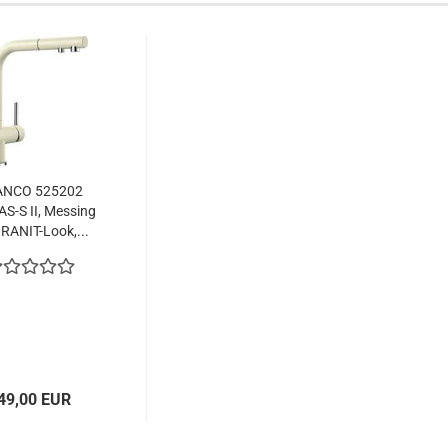
ANCO 525202
S-S II, Messing
RANIT-Look,...
49,00 EUR