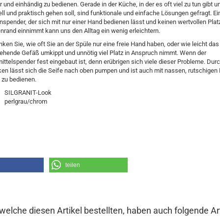
r und einhändig zu bedienen. Gerade in der Küche, in der es oft viel zu tun gibt u
ll und praktisch gehen soll, sind funktionale und einfache Lösungen gefragt. Ei
nspender, der sich mit nur einer Hand bedienen lässt und keinen wertvollen Pla
nrand einnimmt kann uns den Alltag ein wenig erleichtern.
ken Sie, wie oft Sie an der Spüle nur eine freie Hand haben, oder wie leicht das
tehende Gefäß umkippt und unnötig viel Platz in Anspruch nimmt. Wenn der
ittelspender fest eingebaut ist, denn erübrigen sich viele dieser Probleme. Dur
en lässt sich die Seife nach oben pumpen und ist auch mit nassen, rutschige
t zu bedienen.
SILGRANIT-Look
perlgrau/chrom
teilen
welche diesen Artikel bestellten, haben auch folgende Art