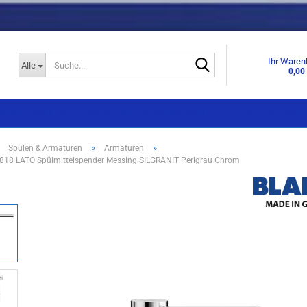
Suche...
Ihr Waren
Alle
0,00
KNEN
SPÜLEN & ARMATUREN
GESCHIRRSPÜLER
DUNSTABZUGSHA
»
»
»
Spülen & Armaturen
Armaturen
18 LATO Spülmittelspender Messing SILGRANIT Perlgrau Chrom
Einbaugeräte
Einbaugeräte
Standgeräte
Standgeräte
Side by Side