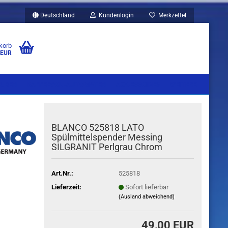
Deutschland
Kundenlogin
Merkzettel
korb
 EUR
UBEN
KAFFEEVOLLAUTOMATEN
ACCESSOIRES
WEITERE
BLANCO 525818 LATO
Spülmittelspender Messing
SILGRANIT Perlgrau Chrom
Art.Nr.:
525818
Lieferzeit:
Sofort lieferbar
(Ausland abweichend)
49,00 EUR