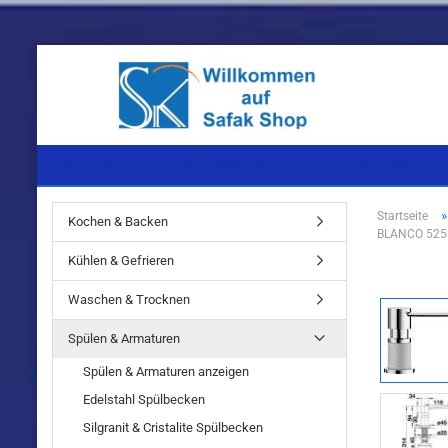
KOCHEN & BACKEN
KÜHLEN & GEFRIEREN
WASCHEN & TROC
Startseite
Kochen & Backen
BLANCO 5258
Einbaugeräte
Einbaugeräte
Einbaugeräte
Kühlen & Gefrieren
Standgeräte
Standgeräte
Standgeräte
Waschen & Trocknen
Spülen & Armaturen
Spülen & Armaturen anzeigen
Edelstahl Spülbecken
Einbaugeräte
Silgranit & Cristalite Spülbecken
Standgeräte