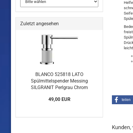
Helfe
schne
Seife
Spüle
Zuletzt angesehen
Beden
freis
Spülm
Drück
leich
BLANCO 525818 LATO
Spülmittelspender Messing
SILGRANIT Perlgrau Chrom
49,00 EUR
teilen
Kunden, 