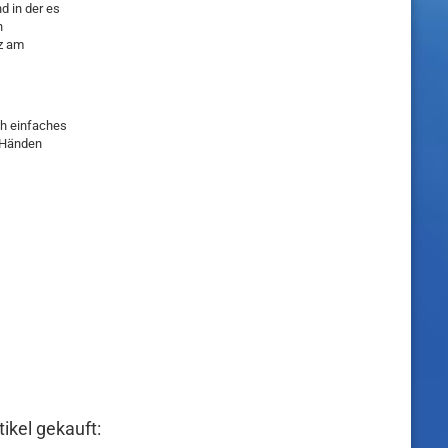
nd in der es
n
tz am
ch einfaches
n Händen
ikel gekauft: