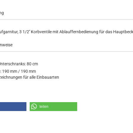
ng
ufgarnitur, 3 1/2'' Korbventile mit Ablauffernbedienung für das Hauptbec
nweise
Unterschranks:
80 cm
e: 190 mm / 190 mm
eichnungen für alle Einbauarten
teilen