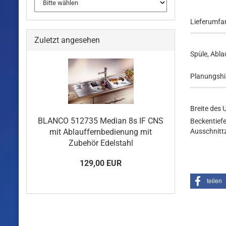
Lieferumfa
Zuletzt angesehen
Spüle, Abla
Planungshi
Breite des 
BLANCO 512735 Median 8s IF CNS
Beckentief
mit Ablauffernbedienung mit
Ausschnittz
Zubehör Edelstahl
129,00 EUR
teilen