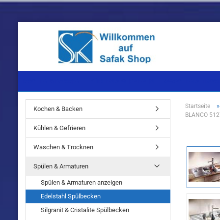
KOCHEN & BACKEN
KÜHLEN & GEFRIEREN
WASCHEN & TROC
Startseite
Kochen & Backen
BLANCO 5127
Einbaugeräte
Einbaugeräte
Einbaugeräte
Kühlen & Gefrieren
Standgeräte
Standgeräte
Standgeräte
Waschen & Trocknen
Spülen & Armaturen
Spülen & Armaturen anzeigen
Edelstahl Spülbecken
Einbaugeräte
Silgranit & Cristalite Spülbecken
Standgeräte