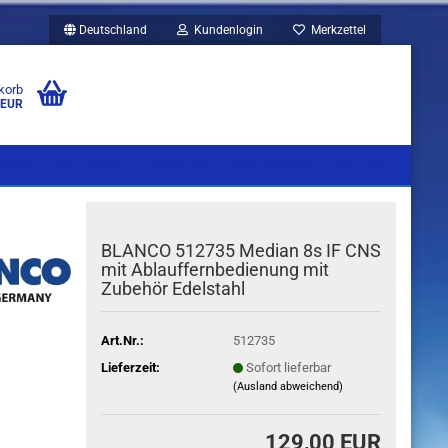
Deutschland
Kundenlogin
Merkzettel
korb
 EUR
UBEN
KAFFEEVOLLAUTOMATEN
ACCESSOIRES
WEITERE
BLANCO 512735 Median 8s IF CNS
mit Ablauffernbedienung mit
Zubehör Edelstahl
Art.Nr.:
512735
Lieferzeit:
Sofort lieferbar
(Ausland abweichend)
129,00 EUR