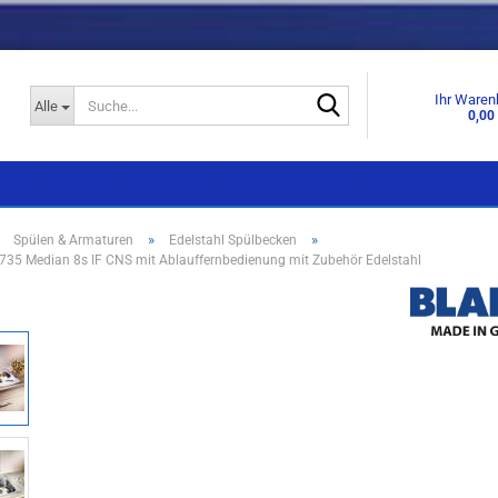
Suche...
Ihr Waren
Alle
0,00
KNEN
SPÜLEN & ARMATUREN
GESCHIRRSPÜLER
DUNSTABZUGSHA
»
»
»
Spülen & Armaturen
Edelstahl Spülbecken
35 Median 8s IF CNS mit Ablauffernbedienung mit Zubehör Edelstahl
Einbaugeräte
Einbaugeräte
Standgeräte
Standgeräte
Side by Side