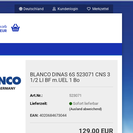
Deutschland
Kundenlogin
Merkzettel
korb
 EUR
UBEN
KAFFEEVOLLAUTOMATEN
ACCESSOIRES
WEITERE
BLANCO DINAS 6S 523071 CNS 3
1/2 LI BF m.UEL 1 Bo
Art.Nr.:
523071
Lieferzeit:
Sofort lieferbar
(Ausland abweichend)
EAN:
4020684673044
129,00 EUR