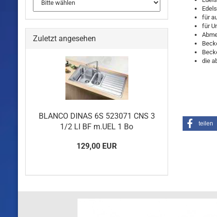
Edels
für a
für U
Abme
Zuletzt angesehen
Beck
Becke
die a
BLANCO DINAS 6S 523071 CNS 3
teilen
1/2 LI BF m.UEL 1 Bo
129,00 EUR