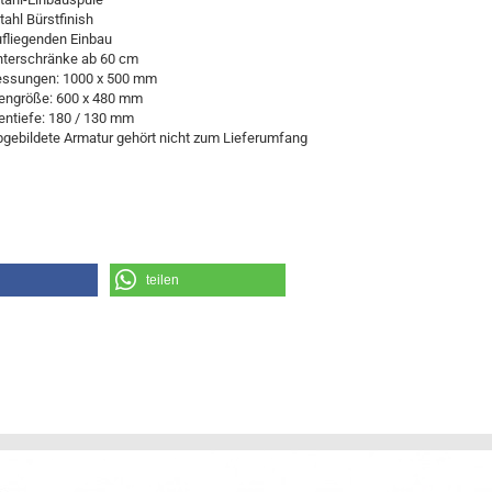
tahl Bürstfinish
ufliegenden Einbau
nterschränke ab 60 cm
ssungen: 1000 x 500 mm
engröße: 600 x 480 mm
ntiefe: 180 / 130 mm
bgebildete Armatur gehört nicht zum Lieferumfang
teilen