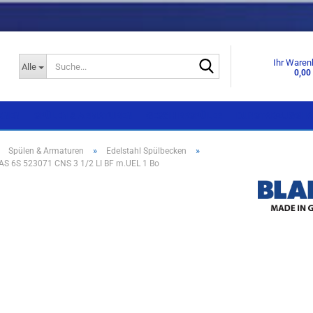
Suche...
Ihr Waren
Alle
0,00
KNEN
SPÜLEN & ARMATUREN
GESCHIRRSPÜLER
DUNSTABZUGSHA
»
»
»
Spülen & Armaturen
Edelstahl Spülbecken
S 6S 523071 CNS 3 1/2 LI BF m.UEL 1 Bo
Einbaugeräte
Einbaugeräte
Standgeräte
Standgeräte
Side by Side