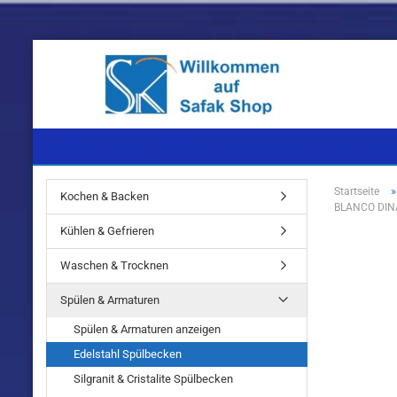
KOCHEN & BACKEN
KÜHLEN & GEFRIEREN
WASCHEN & TROC
Startseite
Kochen & Backen
BLANCO DINA
Einbaugeräte
Einbaugeräte
Einbaugeräte
Kühlen & Gefrieren
Standgeräte
Standgeräte
Standgeräte
Waschen & Trocknen
Spülen & Armaturen
Spülen & Armaturen anzeigen
Edelstahl Spülbecken
Einbaugeräte
Silgranit & Cristalite Spülbecken
Standgeräte