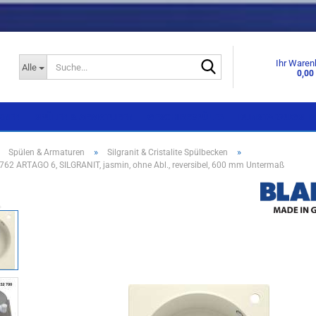
Suche...
Ihr Waren
Alle
0,00
KNEN
SPÜLEN & ARMATUREN
GESCHIRRSPÜLER
DUNSTABZUGSHA
»
»
»
Spülen & Armaturen
Silgranit & Cristalite Spülbecken
2 ARTAGO 6, SILGRANIT, jasmin, ohne Abl., reversibel, 600 mm Untermaß
Einbaugeräte
Einbaugeräte
Standgeräte
Standgeräte
Side by Side