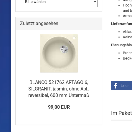
Hochw
und b
Armat
Zuletzt angesehen
Lieferumfan
Ablau
Keine
Planungshin
Breit
Beck
BLANCO 521762 ARTAGO 6,
teilen
SILGRANIT, jasmin, ohne Abl.,
reversibel, 600 mm Untermaß
99,00 EUR
Im Paket