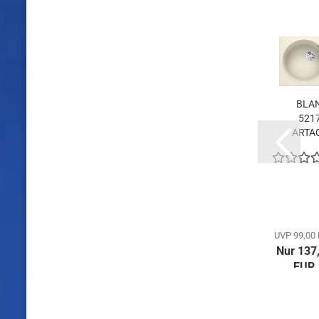
-30%
BLANCO
BLANCO
BLA
521762
517736
521
ARTAGO 6,
DARAS-S,
ARTAG
SILGRANIT,
SILGRANIT-
SILGR
jasmin,
Look,
jasm
ohne
jasmin,
oh
Abl.,...
Hochdruck...
Abl.,
UVP 99,00 EUR
UVP 89,00 EUR
UVP 99,00
Nur 137,71
Nur 61,59
Nur 137
EUR
EUR
EUR