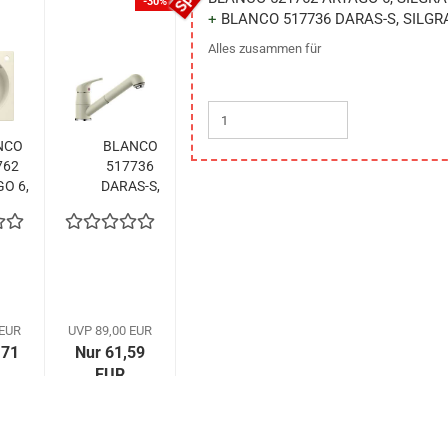
-30%
-30%
BLANCO 517736 DARAS-S, SILGRA
Alles zusammen für
NCO
BLANCO
BLANCO
BLANCO
762
517736
521762
517736
O 6,
DARAS-S,
ARTAGO 6,
DARAS-S,
ANIT,
SILGRANIT-
SILGRANIT,
SILGRANIT-
in,
Look,
jasmin,
Look,
ne
jasmin,
ohne
jasmin,
...
Hochdruck...
Abl.,...
Hochdruck...
 EUR
UVP 89,00 EUR
UVP 99,00 EUR
UVP 89,00 EUR
,71
Nur 61,59
Nur 137,71
Nur 61,59
EUR
EUR
EUR