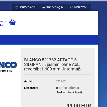
Deutschland
Kundenlogin
Merkzettel
korb
 EUR
UBEN
KAFFEEVOLLAUTOMATEN
ACCESSOIRES
WEITERE
BLANCO 521762 ARTAGO 6,
SILGRANIT, jasmin, ohne Abl.,
reversibel, 600 mm Untermaß
Art.Nr.:
521762
Lieferzeit:
Sofort lieferbar
(Ausland abweichend)
99,00 EUR