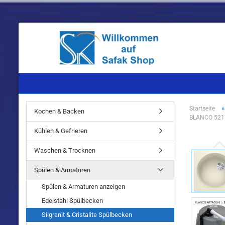
KOCHEN & BACKEN
KÜHLEN & GEFRIEREN
WASCHEN & TROC
Startseite
Kochen & Backen
BLANCO 52176
Einbaugeräte
Einbaugeräte
Einbaugeräte
Kühlen & Gefrieren
Standgeräte
Standgeräte
Standgeräte
Waschen & Trocknen
Spülen & Armaturen
Spülen & Armaturen anzeigen
Edelstahl Spülbecken
Einbaugeräte
Silgranit & Cristalite Spülbecken
Standgeräte