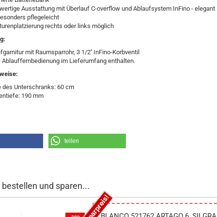
ertige Ausstattung mit Überlauf C-overflow und Ablaufsystem InFino - elegant i
esonders pflegeleicht
urenplatzierung rechts oder links möglich
g:
fgarnitur mit Raumsparrohr, 3 1/2'' InFino-Korbventil
 Ablauffernbedienung im Lieferumfang enthalten.
weise:
e des Unterschranks: 60 cm
entiefe: 190 mm
teilen
 bestellen und sparen...
BLANCO 521762 ARTAGO 6, SILGRANIT