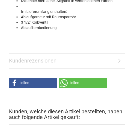
Material/Oberfläche: Silgranit in verschiedenen Farben
Im Lieferumfang enthalten:
Ablaufgarnitur mit Raumsparrohr
3 1/2'' Korbventil
Ablauffernbedienung
Kundenrezensionen
teilen
teilen
Kunden, welche diesen Artikel bestellten, haben
auch folgende Artikel gekauft: