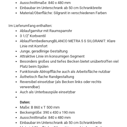
Ausschnittmaße: 840 x 480 mm
Einbaubar im Unterschrank ab 50 cm Schrankbreite
Material/Oberfläche: Silgranit in verschiedenen Farben
Im Lieferumfang enthalten:
Ablaufgarnitur mit Raumsparrohr
3 1/2'' Korbventil
AblauffernbedienungBLANCO METRA 5 S SILGRANIT: Klare
Linie mit Komfort
Junge, geradlinige Gestaltung
Attraktive Linie im konsumigen Segment
Besonders großes und tiefes Becken bietet unübertroffen viel
Platz beim Spülen
Funktionale Abtropffläche auch als Arbeitsfläche nutzbar
Ästhetisch flache Randgestaltung
Reversibel einsetzbar (als Becken links oder rechts
verwendbar)
Auch als Unterbauspüle einsetzbar
Daten:
Maße: B 860 x T 500 mm
Beckengröße: 390 x 430 x 190 mm
Ausschnittmaße: 840 x 480 mm
Einbaubar im Unterschrank ab 50 cm Schrankbreite