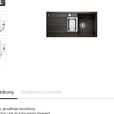
eibung
Kundenrezensionen
, geradlinige Gestaltung
ktive Linie im konsumigen Segment