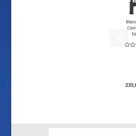
Blan
Catr
Ei
Küchen
235,