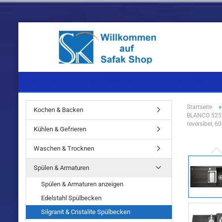
KOCHEN & BACKEN
KÜHLEN & GEFRIEREN
WASCHEN & TROC
Startseite
Kochen & Backen
BLANCO 52592
Einbaugeräte
Einbaugeräte
Einbaugeräte
reversibel, 
Kühlen & Gefrieren
Standgeräte
Standgeräte
Standgeräte
Waschen & Trocknen
Spülen & Armaturen
Spülen & Armaturen anzeigen
Edelstahl Spülbecken
Einbaugeräte
Silgranit & Cristalite Spülbecken
Standgeräte