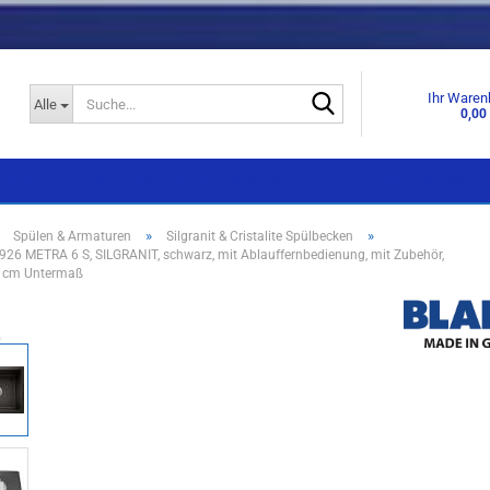
Suche...
Ihr Waren
Alle
0,00
KNEN
SPÜLEN & ARMATUREN
GESCHIRRSPÜLER
DUNSTABZUGSHA
»
»
»
Spülen & Armaturen
Silgranit & Cristalite Spülbecken
6 METRA 6 S, SILGRANIT, schwarz, mit Ablauffernbedienung, mit Zubehör,
Einbaugeräte
Einbaugeräte
60 cm Untermaß
Standgeräte
Standgeräte
Side by Side