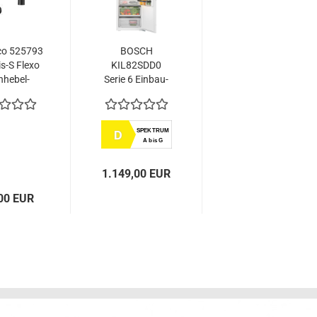
co 525793
BOSCH
is-S Flexo
KIL82SDD0
nhebel-
Serie 6 Einbau-
armatur...
Kühlschrank
mit
Gefrierfach...
SPEKTRUM
D
A bis G
1.149,00 EUR
00 EUR