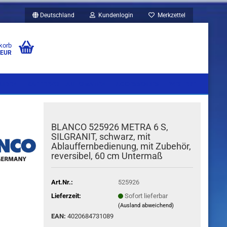
Deutschland
Kundenlogin
Merkzettel
korb
 EUR
UBEN
KAFFEEVOLLAUTOMATEN
ACCESSOIRES
WEITERE
BLANCO 525926 METRA 6 S,
SILGRANIT, schwarz, mit
Ablauffernbedienung, mit Zubehör,
reversibel, 60 cm Untermaß
Art.Nr.:
525926
Lieferzeit:
Sofort lieferbar
(Ausland abweichend)
EAN:
4020684731089