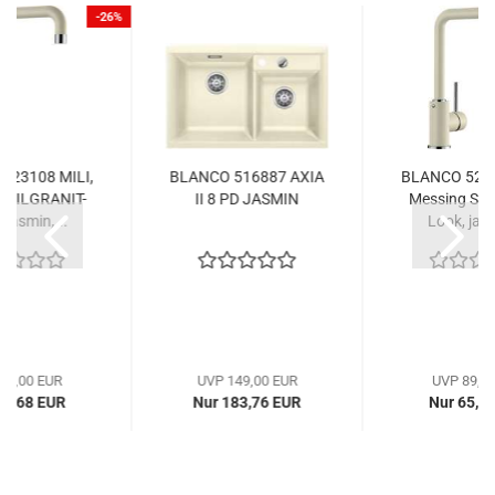
-26%
523108 MILI,
BLANCO 516887 AXIA
BLANCO 5231
g SILGRANIT-
II 8 PD JASMIN
Messing SIL
 jasmin,...
Look, jasm
89,00 EUR
UVP 149,00 EUR
UVP 89,0
65,68 EUR
Nur 183,76 EUR
Nur 65,6