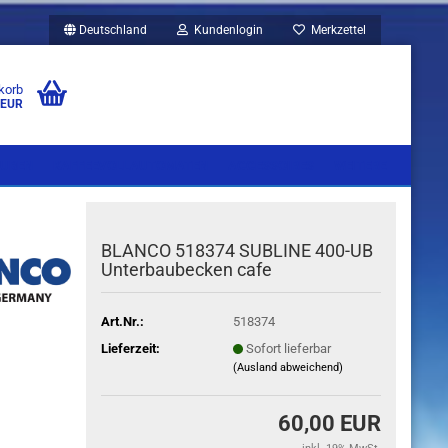
Deutschland
Kundenlogin
Merkzettel
korb
 EUR
UBEN
KAFFEEVOLLAUTOMATEN
ACCESSOIRES
WEITERE
BLANCO 518374 SUBLINE 400-UB
Un­ter­baubecken cafe
Art.Nr.:
518374
Lieferzeit:
Sofort lieferbar
(Ausland abweichend)
60,00 EUR