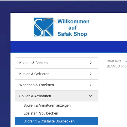
KOCHEN & BACKEN
KÜHLEN & GEFRIEREN
WASCHEN & TROC
Startseite
Kochen & Backen
BLANCO 5183
Einbaugeräte
Einbaugeräte
Einbaugeräte
Kühlen & Gefrieren
Standgeräte
Standgeräte
Standgeräte
Waschen & Trocknen
Spülen & Armaturen
Spülen & Armaturen anzeigen
Edelstahl Spülbecken
Einbaugeräte
Silgranit & Cristalite Spülbecken
Standgeräte