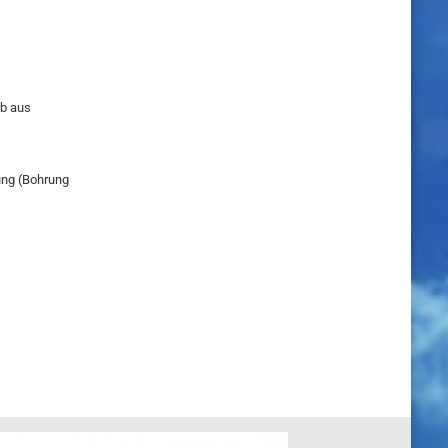
rb aus
ung (Bohrung