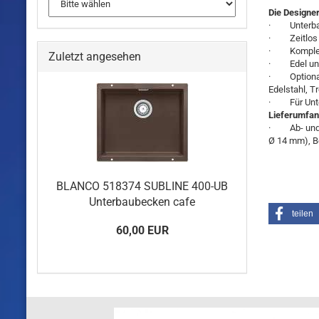
Die Designer
· Unterbaub
· Zeitlos e
· Komplette
Zuletzt angesehen
· Edel und 
· Optional 
Edelstahl, T
· Für Unte
Lieferumfa
· Ab- und Ü
Ø 14 mm), B
BLANCO 518374 SUBLINE 400-UB
Un­ter­baubecken cafe
teilen
60,00 EUR