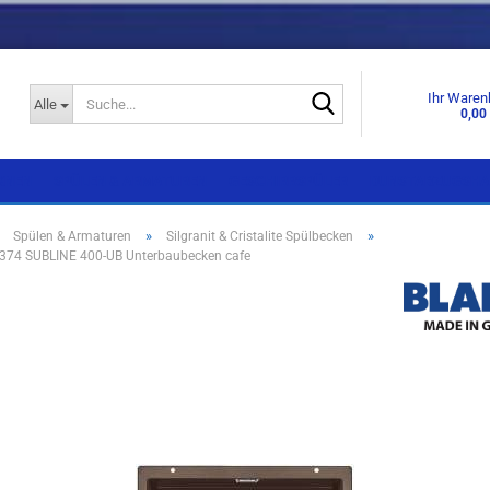
Suche...
Ihr Waren
Alle
0,00
KNEN
SPÜLEN & ARMATUREN
GESCHIRRSPÜLER
DUNSTABZUGSHA
»
»
»
Spülen & Armaturen
Silgranit & Cristalite Spülbecken
74 SUBLINE 400-UB Un­ter­baubecken cafe
Einbaugeräte
Einbaugeräte
Standgeräte
Standgeräte
Side by Side