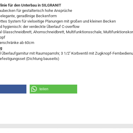
linie für den Unterbau in SILGRANIT
ecken für gestalterisch hohe Ansprüche
legante, geradlinige Beckenform
s System für vielseitige Planungen mit großen und kleinen Becken
hygienisch: der verdeckte Überlauf C-overflow
Glasschneidbrett, Ahornschneidbrett, Multifunktionsschale, Multifunktionsko
ropf
rschränke ab 60cm
ng
berlaufgarnitur mit Raumsparrohr, 3 1/2'' Korbventil mit Zugknopf-Fernbedien
efestigungsset (Dichtung bauseits)
teilen