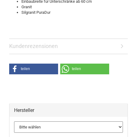
Einbaubreite für Unterschränke ab 60 cm
Granit
Silgranit PuraDur
Kundenrezensionen
teilen
teilen
Hersteller