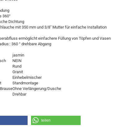
dung
s 360°
ische Dichtung
Schlauche mit 350 mm und 3/8" Mutter für einfache Installation
erabfluss ermöglicht einfachere Füllung von Töpfen und Vasen
adius:: 360 ° drehbare Abgang
jasmin
sch
NEIN
Rund
Granit
Einhebelmischer
t
Standmontage
 Brause
Ohne Verlängerung/Dusche
Drehbar
teilen