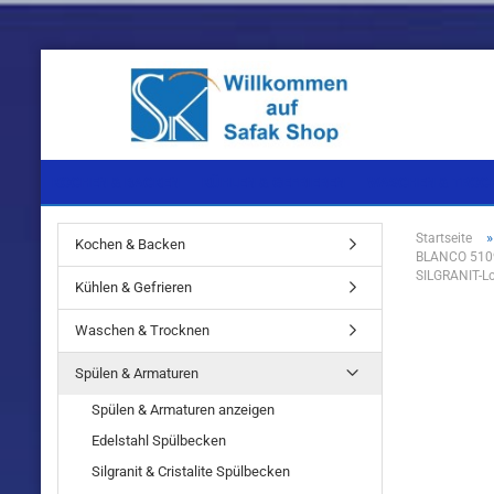
KOCHEN & BACKEN
KÜHLEN & GEFRIEREN
WASCHEN & TROC
Startseite
Kochen & Backen
BLANCO 5109
Einbaugeräte
Einbaugeräte
Einbaugeräte
SILGRANIT-Lo
Kühlen & Gefrieren
Standgeräte
Standgeräte
Standgeräte
Waschen & Trocknen
Spülen & Armaturen
Spülen & Armaturen anzeigen
Edelstahl Spülbecken
Einbaugeräte
Silgranit & Cristalite Spülbecken
Standgeräte