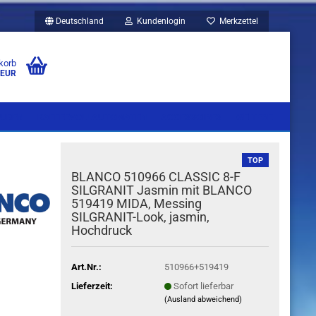
Deutschland
Kundenlogin
Merkzettel
korb
 EUR
UBEN
KAFFEEVOLLAUTOMATEN
ACCESSOIRES
WEITERE
TOP
BLANCO 510966 CLASSIC 8-F
SILGRANIT Jasmin mit BLANCO
519419 MIDA, Messing
SILGRANIT-Look, jasmin,
Hochdruck
Art.Nr.:
510966+519419
Lieferzeit:
Sofort lieferbar
(Ausland abweichend)