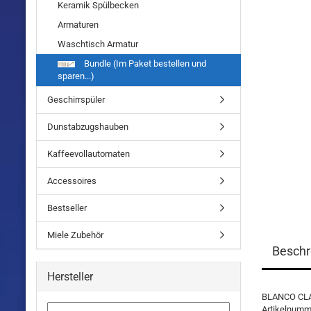
Keramik Spülbecken
Armaturen
Waschtisch Armatur
Bundle (Im Paket bestellen und
sparen...)
Geschirrspüler
Dunstabzugshauben
Kaffeevollautomaten
Accessoires
Bestseller
Miele Zubehör
Beschr
Hersteller
BLANCO CLAS
Artikelnumm