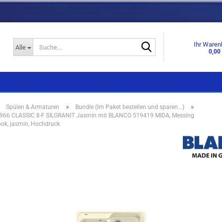
Suche...
Ihr Waren
Alle
0,00
KNEN
SPÜLEN & ARMATUREN
GESCHIRRSPÜLER
DUNSTABZUGSHA
»
»
»
Spülen & Armaturen
Bundle (Im Paket bestellen und sparen...)
66 CLASSIC 8-F SILGRANIT Jasmin mit BLANCO 519419 MIDA, Messing
Einbaugeräte
Einbaugeräte
ok, jasmin, Hochdruck
Standgeräte
Standgeräte
Side by Side