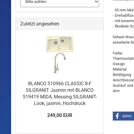
35 mm Mün
- Drehabflus
- mit keram
Zuletzt angesehen
- flexibele 
höhere Wass
erweiterte R
Farbe
Thermostati
Design
Material
Betätigung
Anschlussar
BLANCO 510966 CLASSIC 8-F
Auslauf und
SILGRANIT Jasmin mit BLANCO
Arm
519419 MIDA, Messing SILGRANIT-
Look, jasmin, Hochdruck
249,00 EUR
teilen