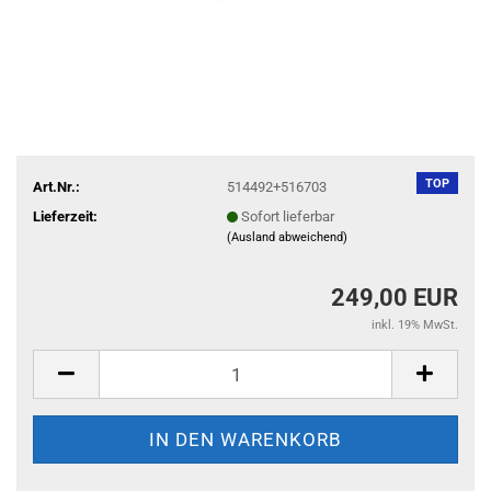
TOP
Art.Nr.:
514492+516703
Lieferzeit:
Sofort lieferbar
(Ausland abweichend)
249,00 EUR
inkl. 19% MwSt.